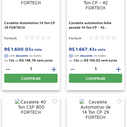
Paleteira
10
º
Cavalete Automotivo 14 Ton CP
Cavalete automotivo linha
35 FORTECH
pesada 14 Ton CP - 42
FORTECH
Fortech
Fortech
R$
1
.
600
,
03
R$
1
.
667
,
43
à vista
à vista
12
R$
148
,
76
12
R$
155
,
02
Ou
de
Ou
de
－
＋
－
＋
COMPRAR
COMPRAR