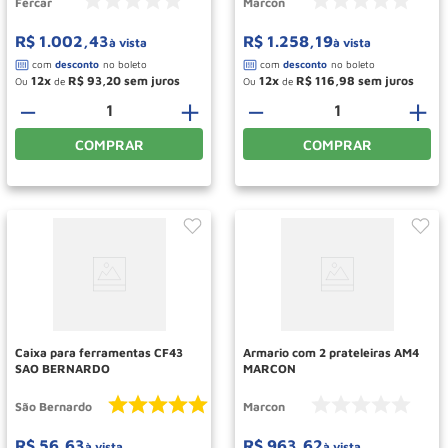
Fercar
Marcon
R$
1
.
002
,
43
R$
1
.
258
,
19
à vista
à vista
12
R$
93
,
20
12
R$
116
,
98
Ou
de
Ou
de
－
＋
－
＋
COMPRAR
COMPRAR
Caixa para ferramentas CF43
Armario com 2 prateleiras AM4
SAO BERNARDO
MARCON
São Bernardo
Marcon
R$
56
,
63
R$
963
,
62
à vista
à vista