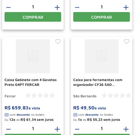
－
＋
－
＋
COMPRAR
COMPRAR
Caixa Gabinete com 4 Gavetas
Caixa para ferramentas com
Preto G4PT FERCAR
organizador CF26 SAO
BERNARDO
Fercar
São Bernardo
R$
659
,
83
R$
49
,
50
à vista
à vista
12
R$
61
,
34
1
R$
55
,
23
Ou
de
Ou
de
－
＋
－
＋