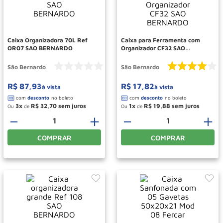
Paleteira
10
º
Caixa Organizadora 70L Ref
Caixa para Ferramenta com
OR07 SAO BERNARDO
Organizador CF32 SAO
BERNARDO
São Bernardo
São Bernardo
R$
87
,
93
R$
17
,
82
à vista
à vista
3
R$
32
,
70
1
R$
19
,
88
Ou
de
Ou
de
－
＋
－
＋
COMPRAR
COMPRAR