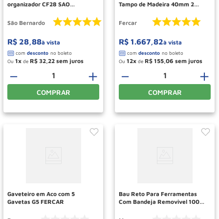
organizador CF28 SAO
Tampo de Madeira 40mm 2
BERNARDO
Gavetas 202cd Fercar
São Bernardo
Fercar
R$
28
,
88
R$
1
.
667
,
82
à vista
à vista
1
R$
32
,
22
12
R$
155
,
06
Ou
de
Ou
de
－
＋
－
＋
COMPRAR
COMPRAR
Gaveteiro em Aco com 5
Bau Reto Para Ferramentas
Gavetas G5 FERCAR
Com Bandeja Removivel 1000
Marcon