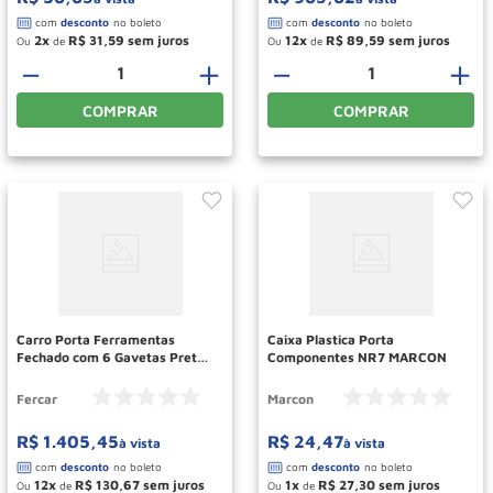
2
R$
31
,
59
12
R$
89
,
59
Ou
de
Ou
de
－
＋
－
＋
COMPRAR
COMPRAR
Carro Porta Ferramentas
Caixa Plastica Porta
Fechado com 6 Gavetas Preto
Componentes NR7 MARCON
Ref 08 FERCAR
Fercar
Marcon
R$
1
.
405
,
45
R$
24
,
47
à vista
à vista
12
R$
130
,
67
1
R$
27
,
30
Ou
de
Ou
de