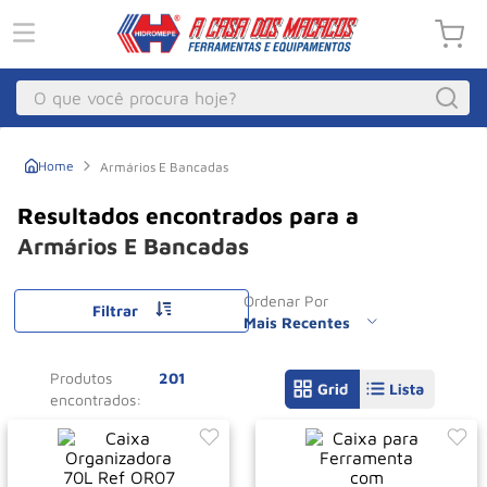
O que você procura hoje?
Macacos
1
º
Armários E Bancadas
Guincho Eletrico
2
º
Macaco Hidraulico
3
º
Armários E Bancadas
Guincho
4
º
Ordenar Por
Macaco Jacare
Filtrar
5
º
Mais Recentes
Talha Eletrica
6
º
Produtos
201
Macaco
7
º
Talha
8
º
Rodizio
9
º