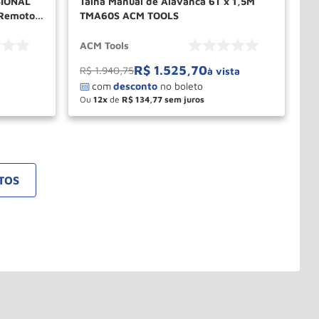
SIONAL
Talha Manual de Alavanca 6T x 1,5M
 Remoto
TMA60S ACM TOOLS
ACM Tools
R$
1
.
525
,
70
R$
1
.
940
,
75
à vista
Ou
12
de
R$
134
,
77
－
＋
PRAR
COMPRAR