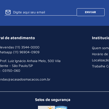
ENVIAR
ral de atendimento
Instituci
levendas (11) 3544-0000
Quem som
hatsapp (11) 96904-0909
Horário de
Localizaçã
 Prof. Luiz Ignácio Anhaia Melo, 500 Vila
dente - São Paulo/SP
Trabalhe 
: 03150-060
endas@acasadosmacacos.com.br
Selos de segurança