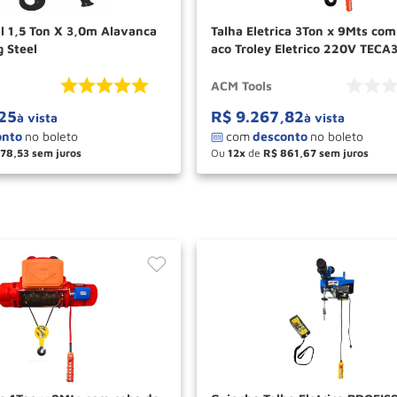
anca
Talha Eletrica 3Ton x 9Mts com
 Steel
aco Troley Eletrico 220V TECA
ACM TOOLS
ACM Tools
25
R$
9
.
267
,
82
à vista
à vista
178
,
53
Ou
12
de
R$
861
,
67
＋
－
＋
COMPRAR
COM