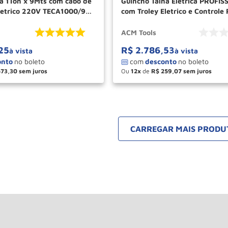
ca 1Ton x 9Mts com cabo de
Guincho Talha Eletrica PROFIS
Eletrico 220V TECA1000/9
com Troley Eletrico e Controle
400/800Kg 220v PAT800RCC ACM
TOOLS
ACM Tools
25
R$
2
.
786
,
53
à vista
à vista
573
,
30
Ou
12
de
R$
259
,
07
＋
－
＋
COMPRAR
COM