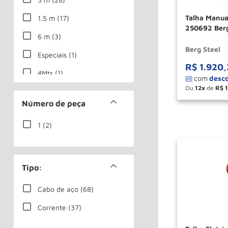
Talha Manual 1,5 Ton X 3,0m Alav
1.5 m
(
17
)
250692 Berg
6 m
(
3
)
Berg Steel
Especiais
(
1
)
R$
1
.
920
,
4Mts
(
1
)
Ou
12
de
R$
5Mts
(
1
)
－
Número de peça
6Mts
(
34
)
1
(
2
)
8Mts
(
1
)
9Mts
(
16
)
Ver mais 5
Tipo:
Cabo de aço
(
68
)
Corrente
(
37
)