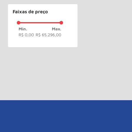
220/380V
(
2
)
Faixas de preço
12V
(
1
)
R$ 0,00
R$ 65.296,00