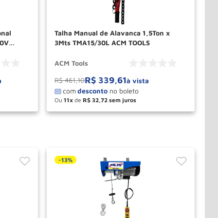
onal
Talha Manual de Alavanca 1,5Ton x
20V
3Mts TMA15/30L ACM TOOLS
ACM Tools
R$
339
,
61
R$
461
,
10
a
à vista
Ou
11
de
R$
32
,
72
－
＋
PRAR
COMPRAR
-
13%