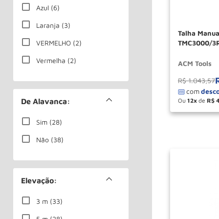
Azul
(
6
)
10 Ton
(
3
)
Laranja
(
3
)
3.2 Ton
(
2
)
Talha Manua
TMC3000/3
VERMELHO
(
2
)
Ver mais 19
Vermelha
(
2
)
ACM Tools
R$
1
.
043
,
57
Ou
12
de
R$
De Alavanca:
－
Sim
(
28
)
Não
(
38
)
Elevação:
3 m
(
33
)
5 m
(
28
)