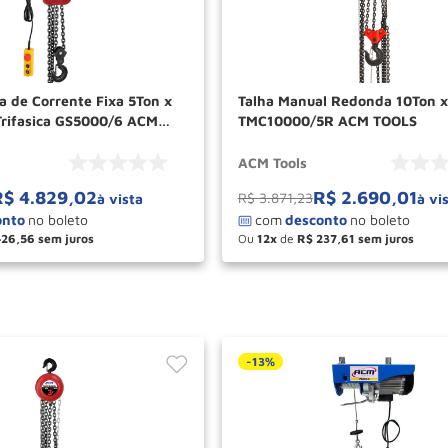
ca de Corrente Fixa 5Ton x
Talha Manual Redonda 10Ton x
rifasica GS5000/6 ACM
TMC10000/5R ACM TOOLS
ACM Tools
R$
4
.
829
,
02
R$
2
.
690
,
01
R$
3
.
871
,
23
à vista
à vi
426
,
56
Ou
12
de
R$
237
,
61
＋
－
＋
COMPRAR
COM
-
13%