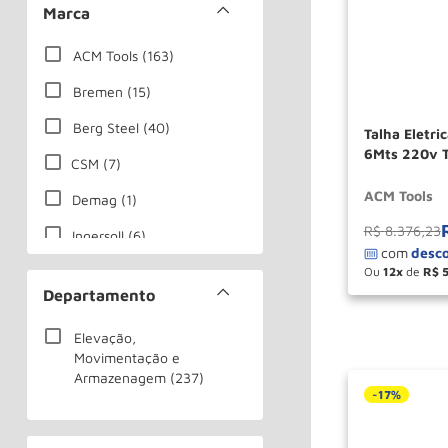
Marca
ACM Tools
(
163
)
Bremen
(
15
)
Berg Steel
(
40
)
Talha Eletri
6Mts 220v T
CSM
(
7
)
TOOLS
ACM Tools
Demag
(
1
)
R$
8
.
376
,
23
Ingersoll
(
6
)
Koch
(
1
)
Ou
12
de
R$
－
Departamento
Lynus
(
1
)
Elevação,
Motomil
(
3
)
Movimentação e
Armazenagem
(
237
)
-
17%