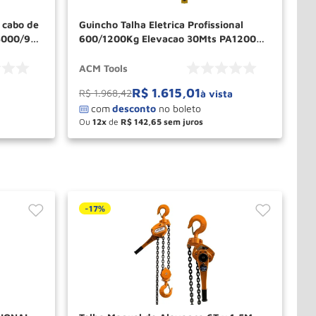
 cabo de
Guincho Talha Eletrica Profissional
3000/9
600/1200Kg Elevacao 30Mts PA1200
ACM TOOLS
ACM Tools
R$
1
.
615
,
01
R$
1
.
968
,
42
à vista
Ou
12
de
R$
142
,
65
－
＋
PRAR
COMPRAR
-
17%