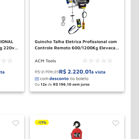
SIONAL
Guincho Talha Eletrica Profissional com
Kg 220v
Controle Remoto 600/1200Kg Elevacao
12Mts PA1200RCC ACM TOOLS
ACM Tools
R$
2
.
220
,
01
R$
2
.
706
,
23
sta
à vista
Ou
12
de
R$
196
,
10
－
＋
PRAR
COMPRAR
-
17%