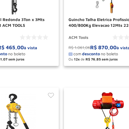
l Redonda 3Ton x 3Mts
Guincho Talha Eletrica Profissi
R ACM TOOLS
400/800Kg Elevacao 12Mts 2
PA800C ACM TOOLS
ACM Tools
R$
465
,
00
R$
870
,
00
R$
1
.
061
,
06
à vista
à vist
41
,
07
Ou
12
de
R$
76
,
85
＋
－
＋
COMPRAR
COM