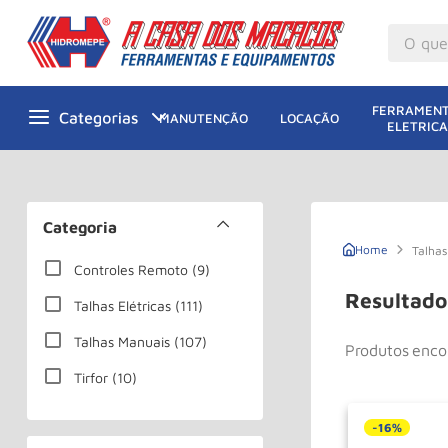
O que v
M
1
º
FERRAMENT
MANUTENÇÃO
LOCAÇÃO
ELETRICA
Gu
2
º
M
3
º
M
4
º
Categoria
G
5
º
Talhas
Controles Remoto
(
9
)
Ta
6
º
Talhas Elétricas
(
111
)
M
7
º
Talhas Manuais
(
107
)
Produtos
Ta
8
º
Tirfor
(
10
)
Ro
9
º
R
10
º
-
16%