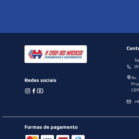
Cent
Te
W
Av.
Redes sociais
Pru
CEP
v
Formas de pagamento