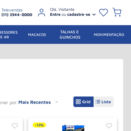
Televendas
(11) 3544-0000
TALHAS E 
ESSORES 
 MACACOS
MOVIMENTAÇÃO
DE AR
GUINCHOS
Mais Recentes
denar por
-
13%