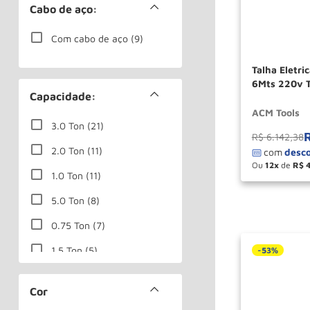
Cabo de aço:
Com cabo de aço
(
9
)
Talha Eletri
6Mts 220v T
Capacidade:
TOOLS
ACM Tools
3.0 Ton
(
21
)
R$
6
.
142
,
38
2.0 Ton
(
11
)
Ou
12
de
R$
－
1.0 Ton
(
11
)
5.0 Ton
(
8
)
0.75 Ton
(
7
)
1.5 Ton
(
5
)
-
53%
0.50 Ton
(
4
)
Cor
Até 1.6 Ton
(
3
)