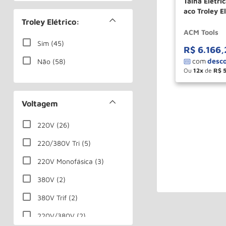
Talha Eletri
aco Troley 
ACM TOOLS
Troley Elétrico:
ACM Tools
Sim
(
45
)
R$
6
.
166
,
Não
(
58
)
Ou
12
de
R$
－
Voltagem
220V
(
26
)
220/380V Tri
(
5
)
220V Monofásica
(
3
)
380V
(
2
)
380V Trif
(
2
)
220V/380V
(
2
)