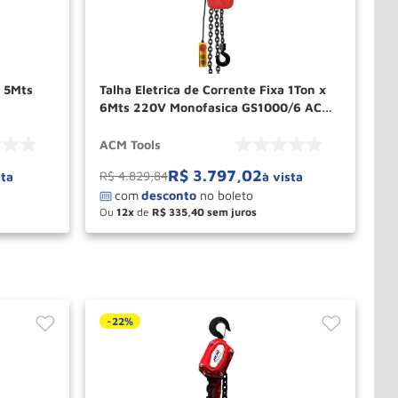
 5Mts
Talha Eletrica de Corrente Fixa 1Ton x
6Mts 220V Monofasica GS1000/6 ACM
TOOLS
ACM Tools
R$
3
.
797
,
02
R$
4
.
829
,
84
sta
à vista
Ou
12
de
R$
335
,
40
－
＋
PRAR
COMPRAR
-
22%