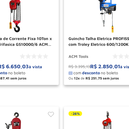
ca de Corrente Fixa 10Ton x
Guincho Talha Eletrica PROFIS
rifasica GS10000/6 ACM
com Troley Eletrico 600/1200
PAT1200C/30 ACM TOOLS
ACM Tools
R$
6
.
650
,
03
R$
2
.
850
,
01
R$
3
.
395
,
13
à vista
à vi
587
,
41
Ou
12
de
R$
251
,
75
＋
－
＋
COMPRAR
COM
-
26%