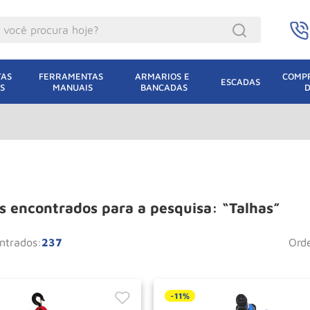
ocê procura hoje?
acacos
AS 
FERRAMENTAS 
ARMARIOS E 
COMPR
ESCADAS
S
MANUAIS
BANCADAS
incho Eletrico
acaco Hidraulico
acaco Jacare
uincho
lha Eletrica
Talhas
acaco
237
or
lha
dizio
oda
-
11%