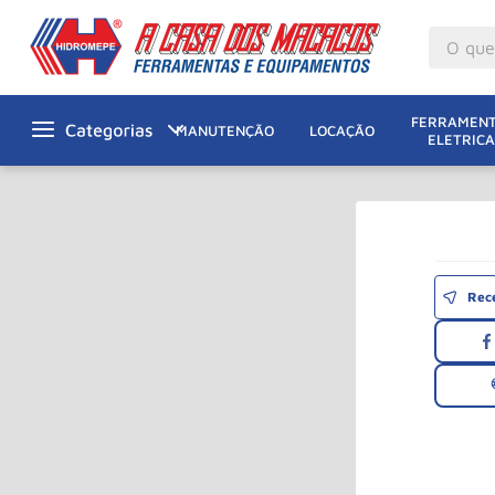
O que v
M
1
º
FERRAMENT
MANUTENÇÃO
LOCAÇÃO
ELETRICA
Gu
2
º
M
3
º
Ta
4
º
M
5
º
Re
G
6
º
M
7
º
Ro
8
º
Ta
9
º
R
10
º