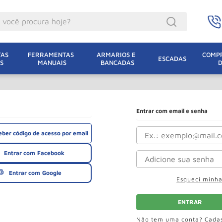
ocê procura hoje?
acacos
AS 
FERRAMENTAS 
ARMARIOS E 
COMPR
ESCADAS
S
MANUAIS
BANCADAS
incho Eletrico
acaco Hidraulico
lha Eletrica
Entrar com email e senha
acaco Jacare
ceber código de acesso por email
uincho
entrar com
Facebook
acaco
entrar com
Google
dizio
Esqueci minh
lha
ENTRAR
oda
Não tem uma conta? Cada