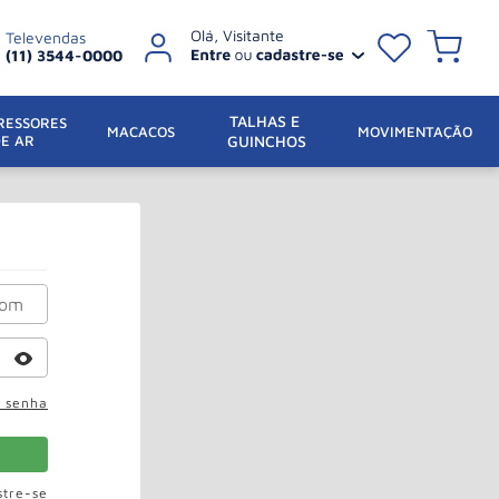
Televendas
(11) 3544-0000
TALHAS E 
ESSORES 
 MACACOS
MOVIMENTAÇÃO
DE AR
GUINCHOS
a senha
stre-se