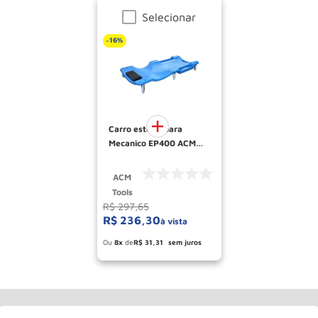
Selecionar
16%
-
Carro esteira para
Mecanico EP400 ACM
TOOLS
ACM
Tools
R$
297
,
65
R$
236
,
30
à vista
Esconder - Ganhe 5.66% de desconto
pagando no boleto
8
R$
31
,
31