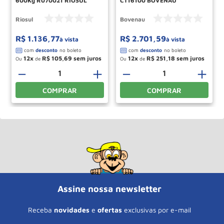
600Kg R070021 RIOSUL
CT16100 BOVENAU
Riosul
Bovenau
R$
1
.
136
,
77
R$
2
.
701
,
59
à vista
à vista
12
R$
105
,
69
12
R$
251
,
18
Ou
de
Ou
de
＋
－
＋
－
＋
COMPRAR
COMPRAR
Assine nossa newsletter
Receba
novidades
e
ofertas
exclusivas por e-mail