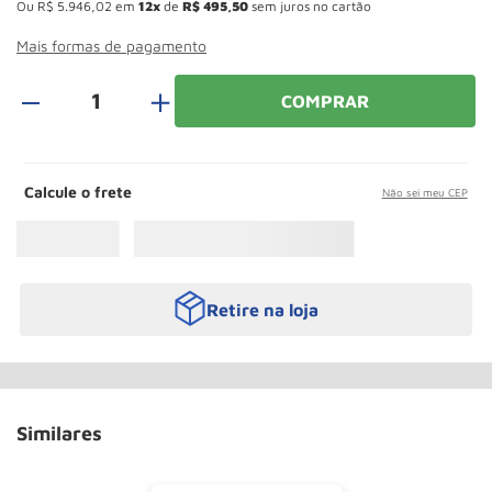
Ou
R$
5
.
946
,
02
em
12
de
R$
495
,
50
sem juros no cartão
Rodizio
10
º
Mais formas de pagamento
＋
COMPRAR
Calcule o frete
Não sei meu CEP
Retire na loja
Similares