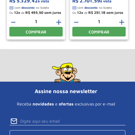
R$
5
.
329
,
42
R$
2
.
701
,
59
à vista
à vista
12
R$
495
,
50
12
R$
251
,
18
Ou
de
Ou
de
＋
－
＋
－
＋
COMPRAR
COMPRAR
Assine nossa newsletter
Receba
novidades
e
ofertas
exclusivas por e-mail