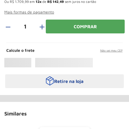
Ou
R$
1
.
709
,
99
em
12
de
R$
142
,
49
sem juros no cartão
Roda
10
º
Mais formas de pagamento
＋
COMPRAR
Calcule o frete
Não sei meu CEP
Retire na loja
Similares