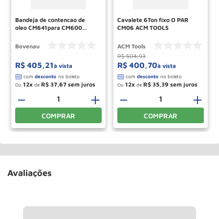
Bandeja de contencao de
Cavalete 6Ton fixo O PAR
oleo CM641para CM600
CM06 ACM TOOLS
BOVENAU
Bovenau
ACM Tools
R$
504
,
93
R$
405
,
21
R$
400
,
70
à vista
à vista
12
R$
37
,
67
12
R$
35
,
39
Ou
de
Ou
de
＋
－
＋
－
＋
COMPRAR
COMPRAR
Avaliações