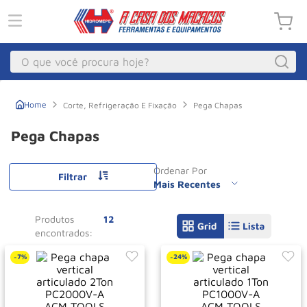
O que você procura hoje?
Macacos
1
º
Corte, Refrigeração E Fixação
Pega Chapas
Guincho Eletrico
2
º
Pega Chapas
Macaco Hidraulico
3
º
Ordenar Por
Talha Eletrica
4
º
Filtrar
Mais Recentes
Macaco Jacare
5
º
Produtos
12
Guincho
6
º
Macaco
7
º
7%
24%
-
-
Rodizio
8
º
Talha
9
º