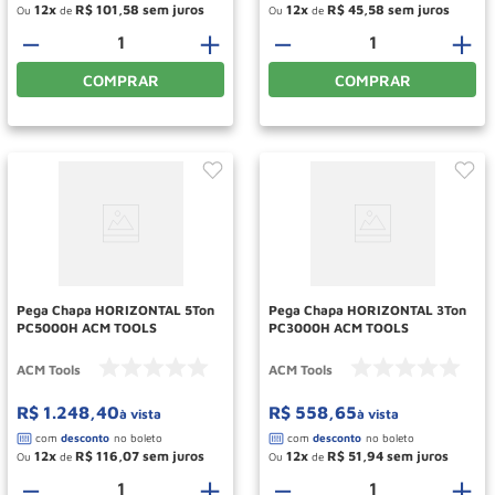
12
R$
101
,
58
12
R$
45
,
58
Ou
de
Ou
de
－
＋
－
＋
COMPRAR
COMPRAR
Pega Chapa HORIZONTAL 5Ton
Pega Chapa HORIZONTAL 3Ton
PC5000H ACM TOOLS
PC3000H ACM TOOLS
ACM Tools
ACM Tools
R$
1
.
248
,
40
R$
558
,
65
à vista
à vista
12
R$
116
,
07
12
R$
51
,
94
Ou
de
Ou
de
－
＋
－
＋