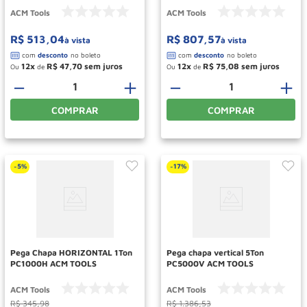
ACM Tools
ACM Tools
R$
513
,
04
R$
807
,
57
à vista
à vista
12
R$
47
,
70
12
R$
75
,
08
Ou
de
Ou
de
－
＋
－
＋
COMPRAR
COMPRAR
5%
17%
-
-
Pega Chapa HORIZONTAL 1Ton
Pega chapa vertical 5Ton
PC1000H ACM TOOLS
PC5000V ACM TOOLS
ACM Tools
ACM Tools
R$
345
,
98
R$
1
.
386
,
53