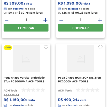
R$
309
,
00
R$
1
.
090
,
00
à vista
à vista
10
R$
32
,
75
12
R$
96
,
28
Ou
de
Ou
de
－
＋
－
＋
COMPRAR
COMPRAR
20%
-
Pega chapa vertical articulado
Pega Chapa HORIZONTAL 2Ton
5Ton PC5000V-A ACM TOOLS
PC2000H ACM TOOLS
ACM Tools
ACM Tools
R$
1
.
532
,
34
R$
1
.
150
,
00
R$
490
,
24
à vista
à vista