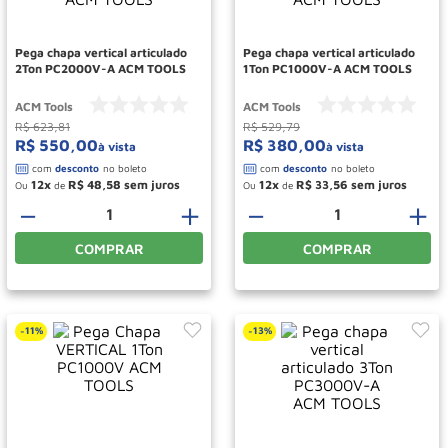
Roda
10
º
Pega chapa vertical articulado
Pega chapa vertical articulado
2Ton PC2000V-A ACM TOOLS
1Ton PC1000V-A ACM TOOLS
ACM Tools
ACM Tools
R$
623
,
81
R$
529
,
79
R$
550
,
00
R$
380
,
00
à vista
à vista
12
R$
48
,
58
12
R$
33
,
56
Ou
de
Ou
de
－
＋
－
＋
COMPRAR
COMPRAR
11%
13%
-
-