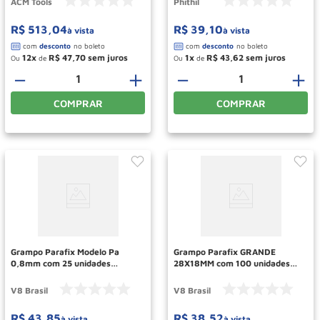
ACM Tools
Phithil
R$
513
,
04
R$
39
,
10
à vista
à vista
12
R$
47
,
70
1
R$
43
,
62
Ou
de
Ou
de
－
＋
－
＋
COMPRAR
COMPRAR
Grampo Parafix Modelo Pa
Grampo Parafix GRANDE
0,8mm com 25 unidades
28X18MM com 100 unidades
1002948 V8 BRASIL
I9409 1003492 V8 BRASIL
V8 Brasil
V8 Brasil
R$
43
,
85
R$
38
,
52
à vista
à vista