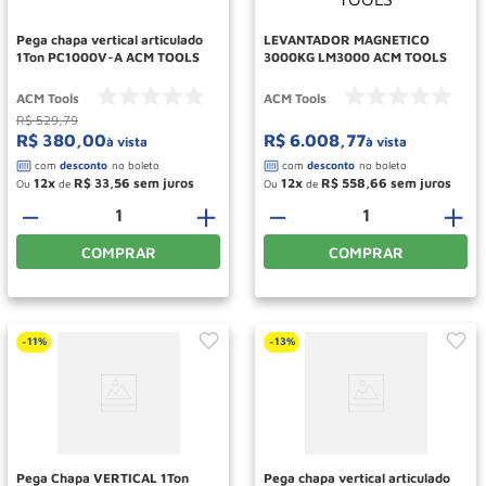
Pega chapa vertical articulado
LEVANTADOR MAGNETICO
1Ton PC1000V-A ACM TOOLS
3000KG LM3000 ACM TOOLS
ACM Tools
ACM Tools
R$
529
,
79
R$
380
,
00
R$
6
.
008
,
77
à vista
à vista
12
R$
33
,
56
12
R$
558
,
66
Ou
de
Ou
de
－
＋
－
＋
COMPRAR
COMPRAR
11%
13%
-
-
Pega Chapa VERTICAL 1Ton
Pega chapa vertical articulado