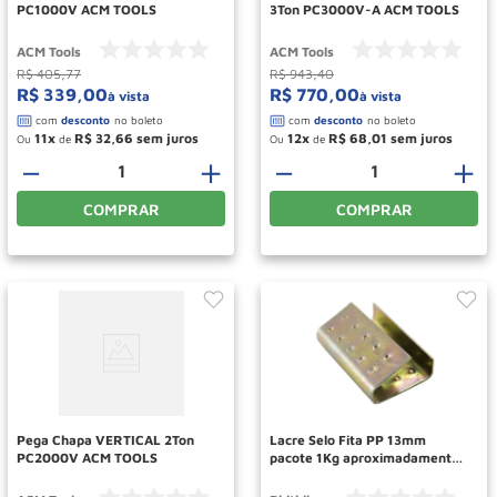
PC1000V ACM TOOLS
3Ton PC3000V-A ACM TOOLS
ACM Tools
ACM Tools
R$
405
,
77
R$
943
,
40
R$
339
,
00
R$
770
,
00
à vista
à vista
11
R$
32
,
66
12
R$
68
,
01
Ou
de
Ou
de
－
＋
－
＋
COMPRAR
COMPRAR
Pega Chapa VERTICAL 2Ton
Lacre Selo Fita PP 13mm
PC2000V ACM TOOLS
pacote 1Kg aproximadamente
250 unidades Ref PH148
PHITHIL