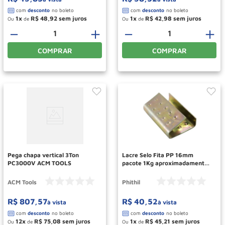
1
R$
48
,
92
1
R$
42
,
98
Ou
de
Ou
de
－
＋
－
＋
COMPRAR
COMPRAR
Pega chapa vertical 3Ton
Lacre Selo Fita PP 16mm
PC3000V ACM TOOLS
pacote 1Kg aproximadamente
200 unidades Ref PH149
PHITHIL
ACM Tools
Phithil
R$
807
,
57
R$
40
,
52
à vista
à vista
12
R$
75
,
08
1
R$
45
,
21
Ou
de
Ou
de