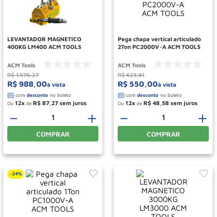
Paleteira
10
º
LEVANTADOR MAGNETICO
Pega chapa vertical articulado
400KG LM400 ACM TOOLS
2Ton PC2000V-A ACM TOOLS
ACM Tools
ACM Tools
R$
1
.
576
,
27
R$
623
,
81
R$
988
,
00
R$
550
,
00
à vista
à vista
12
R$
87
,
27
12
R$
48
,
58
Ou
de
Ou
de
－
＋
－
＋
COMPRAR
COMPRAR
24%
-