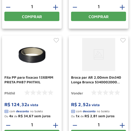
－
＋
－
＋
COMPRAR
COMPRAR
Fita PP para fixacao 13X8MM
Broca par AR 2,00mm Din340
PRETA PH87 PHITHIL
Longa Branca 5340002000
Vonder
Phithil
Vonder
R$
124
,
32
R$
2
,
52
à vista
à vista
4
R$
34
,
67
1
R$
2
,
81
Ou
de
Ou
de
－
＋
－
＋