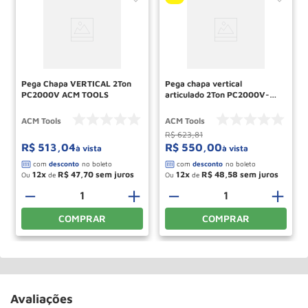
Pega Chapa VERTICAL 2Ton
Pega chapa vertical
PC2000V ACM TOOLS
articulado 2Ton PC2000V-A
ACM TOOLS
ACM Tools
ACM Tools
R$
623
,
81
R$
513
,
04
R$
550
,
00
à vista
à vista
12
R$
47
,
70
12
R$
48
,
58
Ou
de
Ou
de
＋
－
＋
－
＋
COMPRAR
COMPRAR
Avaliações