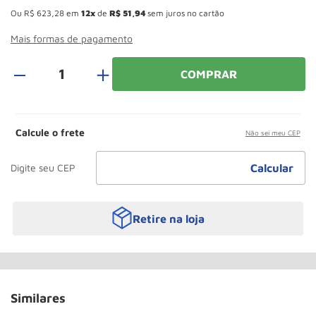
Paleteira
10
º
Ou
R$
623
,
28
em
12
de
R$
51
,
94
sem juros no cartão
Mais formas de pagamento
＋
COMPRAR
Calcule o frete
Não sei meu CEP
Retire na loja
Similares