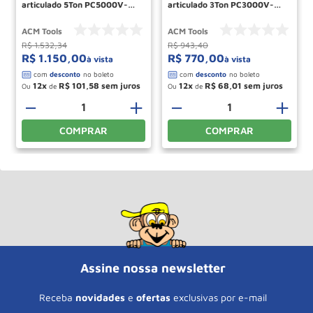
articulado 5Ton PC5000V-A
articulado 3Ton PC3000V-A
ACM TOOLS
ACM TOOLS
ACM Tools
ACM Tools
R$
1
.
532
,
34
R$
943
,
40
R$
1
.
150
,
00
R$
770
,
00
à vista
à vista
12
R$
101
,
58
12
R$
68
,
01
Ou
de
Ou
de
＋
－
＋
－
＋
COMPRAR
COMPRAR
Assine nossa newsletter
Receba
novidades
e
ofertas
exclusivas por e-mail