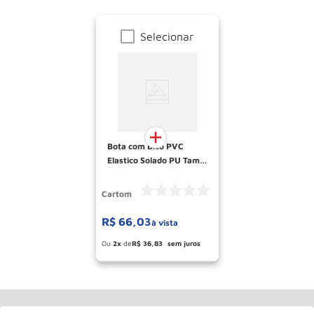
Selecionar
Bota com Bico PVC
Elastico Solado PU Tam
42 TP080 CARTOM
Cartom
R$
66
,
03
à vista
Esconder - Ganhe 10,37% de desconto
pagando no boleto
2
R$
36
,
83