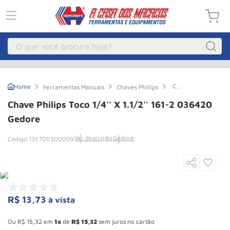
O que você procura hoje?
Macacos
1
º
Chave
Ferramentas Manuais
Chaves Phillips
Guincho Eletrico
2
º
Philips
Toco
Chave Philips Toco 1/4'' X 1.1/2'' 161-2 036420
1/4''
Macaco Hidraulico
3
º
X
Gedore
1.1/2''
Macaco Jacare
4
º
161-
Ver descrição
Gedore
135700300009
2
Guincho
5
º
036420
Gedore
Talha Eletrica
6
º
Macaco
7
º
R$
13
,
73
à vista
Talha
8
º
Esconder - Ganhe 10,37% de desconto pagando no boleto
Paleteira
9
º
Ou
R$
15
,
32
em
1
de
R$
15
,
32
sem juros no cartão