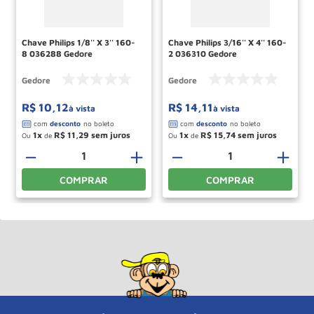
Chave Philips 1/8'' X 3'' 160-
Chave Philips 3/16'' X 4'' 160-
8 036288 Gedore
2 036310 Gedore
Gedore
Gedore
R$
10
,
12
R$
14
,
11
à vista
à vista
1
R$
11
,
29
1
R$
15
,
74
Ou
de
Ou
de
－
＋
－
＋
COMPRAR
COMPRAR