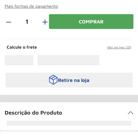
Rodizio
10
º
Mais formas de pagamento
＋
COMPRAR
Calcule o frete
Não sei meu CEP
Retire na loja
Descrição do Produto