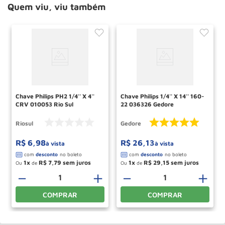
Quem viu, viu também
Chave Philips PH2 1/4'' X 4''
Chave Philips 1/4'' X 14'' 160-
CRV 010053 Rio Sul
22 036326 Gedore
Riosul
Gedore
R$
6
,
98
R$
26
,
13
à vista
à vista
1
R$
7
,
79
1
R$
29
,
15
Ou
de
Ou
de
－
＋
－
＋
COMPRAR
COMPRAR