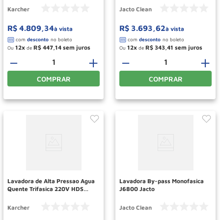
Karcher
Jacto Clean
R$
4
.
809
,
34
R$
3
.
693
,
62
à vista
à vista
12
R$
447
,
14
12
R$
343
,
41
Ou
de
Ou
de
－
＋
－
＋
COMPRAR
COMPRAR
Lavadora de Alta Pressao Agua
Lavadora By-pass Monofasica
Quente Trifasica 220V HDS
J6800 Jacto
12/15 Cage KARCHER
Karcher
Jacto Clean