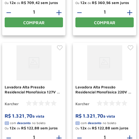
12
R$
709
,
42
12
R$
360
,
56
Ou
de
Ou
de
－
＋
－
＋
COMPRAR
COMPRAR
Lavadora Alta Pressão
Lavadora Alta Pressão
Residencial Monofásica 127V K
Residencial Monofásica 220V K
3.30 NEW KARCHER
3.30 NEW KARCHER
Karcher
Karcher
R$
1
.
321
,
70
R$
1
.
321
,
70
à vista
à vista
12
R$
122
,
88
12
R$
122
,
88
Ou
de
Ou
de
－
＋
－
＋