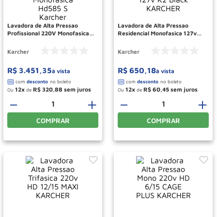
Roda
10
º
Lavadora de Alta Pressao
Lavadora de Alta Pressao
Profissional 220V Monofasica
Residencial Monofasica 127v
Hd585 S Karcher
K2 Black KARCHER
Karcher
Karcher
R$
3
.
451
,
35
R$
650
,
18
à vista
à vista
12
R$
320
,
88
12
R$
60
,
45
Ou
de
Ou
de
－
＋
－
＋
COMPRAR
COMPRAR