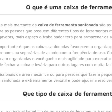
O que é uma caixa de ferram
ica mais marcante da
caixa de ferramenta sanfonada
são as
ra as pessoas que possuem diferentes tipos de ferramentas 
avetas, mais espaço o trabalhador terá para armazenar os se
mportante é que as caixas sanfonadas favorecem a organizaçã
enores ou separá-las de acordo com a frequência de uso. C
icam organizadas e você ganha mais agilidade para executar a
e fechar a caixa e levá-la para outros lugares com muita faci
fissionais da área mecânica ou para pessoas que fazem peque
 sanfonada é extremamente versátil e pode ajudar a resolver
Que tipo de caixa de ferramen
ito, o principal benefício de uma caixa de ferramenta é guar