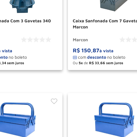
nada Com 3 Gavetas 340
Caixa Sanfonada Com 7 Gaveta
Marcon
Marcon
R$
150
,
87
à vista
à vista
4
,
34
Ou
5
de
R$
33
,
66
＋
－
＋
COMPRAR
COM