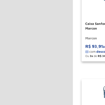
Caixa Sanfo
Marcon
Marcon
R$
93
,
91
à
Ou
3
de
R$
3
－