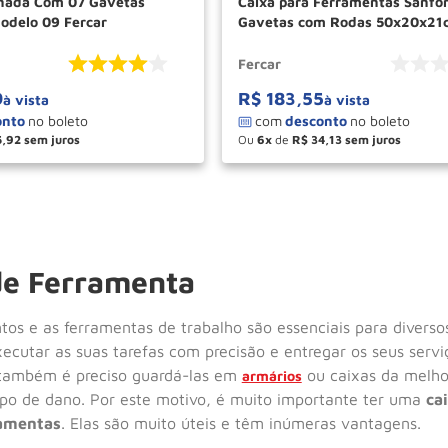
Caixa para Ferramentas Sanfo
delo 09 Fercar
Gavetas com Rodas 50x20x21
10 Fercar
Fercar
9
R$
183
,
55
à vista
à vista
5
,
92
Ou
6
de
R$
34
,
13
＋
－
＋
COMPRAR
COM
de Ferramenta
os e as ferramentas de trabalho são essenciais para diversos 
cutar as suas tarefas com precisão e entregar os seus servi
 também é preciso guardá-las em
ou caixas da melhor
armários
ipo de dano. Por este motivo, é muito importante ter uma
ca
ramentas
. Elas são muito úteis e têm inúmeras vantagens.