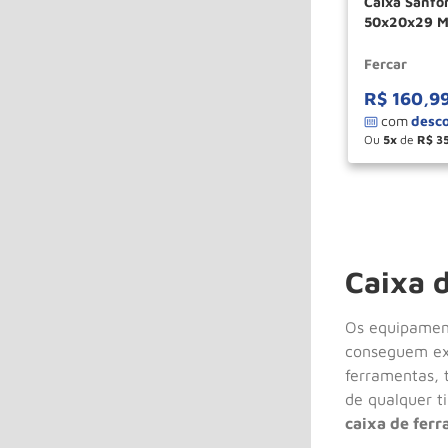
Caixa Sanfonada Com 07 Gavetas
50x20x29 Mo
Fercar
R$
160
,
9
Ou
5
de
R$
3
－
Caixa 
Os equipament
conseguem exe
ferramentas,
de qualquer t
caixa de fer