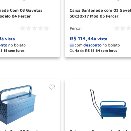
Caixa Sanfonada com 03 Gavetas
delo 04 Fercar
50x20x17 Mod 05 Fercar
Fercar
8
R$
113
,
44
à vista
à vista
31
,
15
Ou
4
de
R$
31
,
64
＋
－
＋
COMPRAR
COM