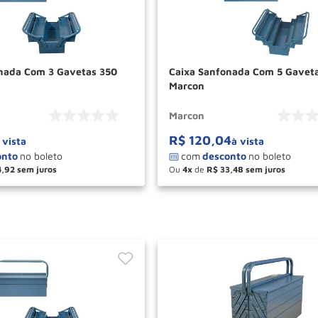
nada Com 3 Gavetas 350
Caixa Sanfonada Com 5 Gavet
Marcon
Marcon
R$
120
,
04
 vista
à vista
4
,
92
Ou
4
de
R$
33
,
48
＋
－
＋
COMPRAR
COM