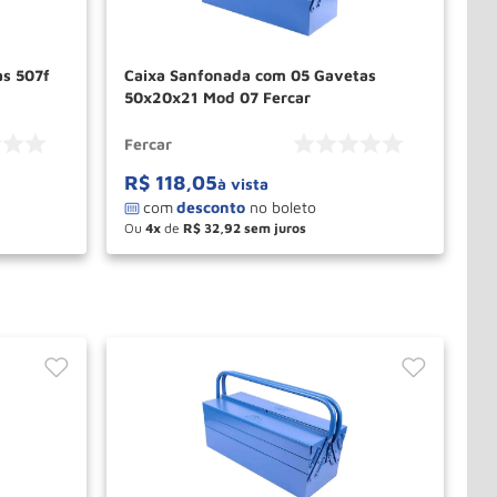
s 507f
Caixa Sanfonada com 05 Gavetas
50x20x21 Mod 07 Fercar
Fercar
R$
118
,
05
à vista
Ou
4
de
R$
32
,
92
－
＋
PRAR
COMPRAR