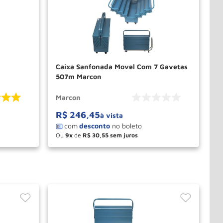
Caixa Sanfonada Movel Com 7 Gavetas
507m Marcon
Marcon
R$
246
,
45
à vista
Ou
9
de
R$
30
,
55
－
＋
PRAR
COMPRAR