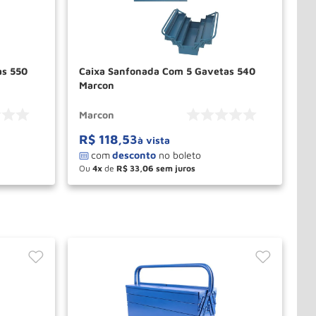
as 550
Caixa Sanfonada Com 5 Gavetas 540
Marcon
Marcon
R$
118
,
53
à vista
Ou
4
de
R$
33
,
06
－
＋
PRAR
COMPRAR