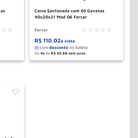
Caixa Sanfonada com 05 Gavetas
40x20x21 Mod 06 Fercar
Fercar
R$
110
,
02
à vista
Ou
4
de
R$
30
,
68
－
＋
PRAR
COMPRAR