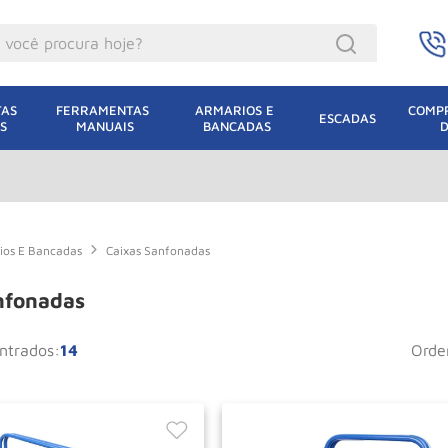
ocê procura hoje?
acacos
AS 
FERRAMENTAS 
ARMARIOS E 
COMPR
ESCADAS
S
MANUAIS
BANCADAS
incho Eletrico
acaco Hidraulico
lha Eletrica
acaco Jacare
rios E Bancadas
Caixas Sanfonadas
uincho
nfonadas
acaco
14
ord
dizio
lha
oda