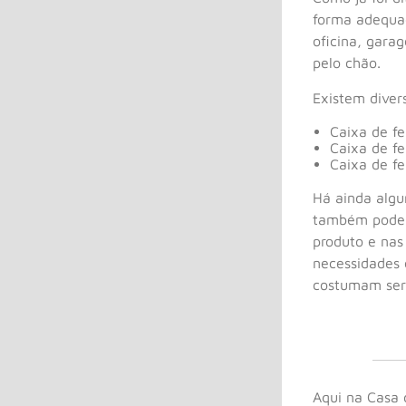
forma adequad
oficina, gara
pelo chão.
Existem diver
Caixa de f
Caixa de f
Caixa de f
Há ainda algu
também podem s
produto e nas
necessidades 
costumam ser 
Aqui na Casa 