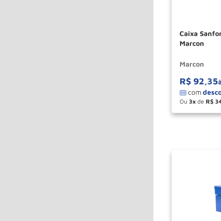
Caixa Sanfo
Marcon
Marcon
R$
92
,
35
Ou
3
de
R$
3
－