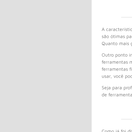
A característ
são ótimas pa
Quanto mais g
Outro ponto i
ferramentas m
ferramentas f
usar, você pod
Seja para pro
de ferramenta
Como já foi d