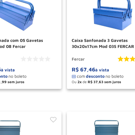
Caixa Sanfonada 3 Gavetas
od 08 Fercar
30x20x17cm Mod 03S FERCAR
Fercar
6
R$
67
,
46
à vista
à vista
1
,
99
Ou
2
de
R$
37
,
63
＋
－
＋
COMPRAR
COM