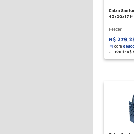
Caixa Sanfonada Com 03 Gavetas
40x20x17 Mo
Fercar
R$
279
,
2
Ou
10
de
R$
－