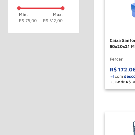
R$ 75,00
R$ 312,00
Caixa Sanfonada com 05 Gavetas
50x20x21 M
Fercar
R$
172
,
0
Ou
6
de
R$
3
－