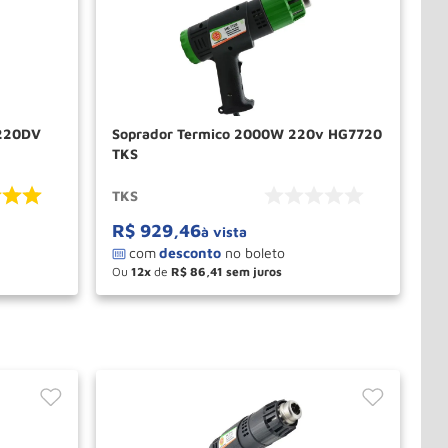
Soprador Termico 2000W 220v HG7720
TKS
TKS
R$
929
,
46
à vista
Ou
12
de
R$
86
,
41
－
＋
PRAR
COMPRAR