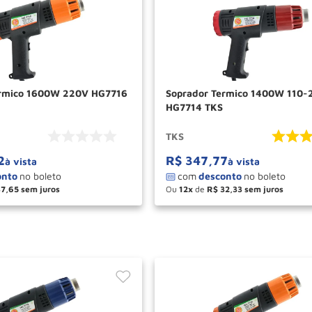
ermico 1600W 220V HG7716
Soprador Termico 1400W 110-220DV
HG7714 TKS
TKS
2
R$
347
,
77
à vista
à vista
37
,
65
Ou
12
de
R$
32
,
33
＋
－
＋
COMPRAR
COM