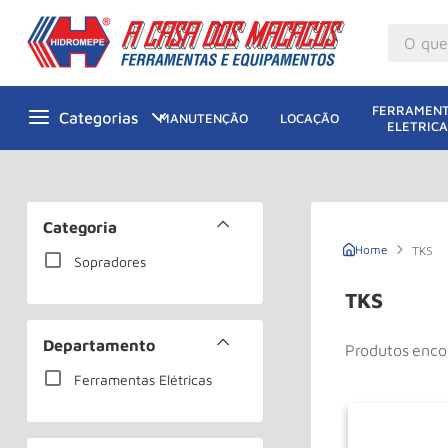
O que v
M
1
º
FERRAMENT
MANUTENÇÃO
LOCAÇÃO
ELETRICA
Gu
2
º
M
3
º
M
4
º
Categoria
G
5
º
TKS
Sopradores
Ta
6
º
TKS
M
7
º
Departamento
Produtos
Ta
8
º
Ferramentas Elétricas
Ro
9
º
R
10
º