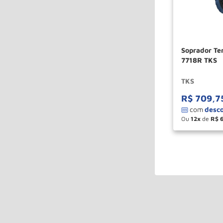
Soprador Termi
7718R TKS
TKS
R$
709
,
7
Ou
12
de
R$
－