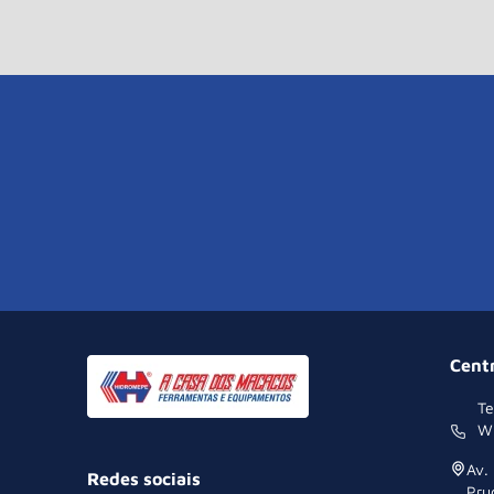
Cent
Te
W
Av.
Redes sociais
Pru