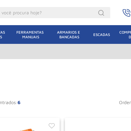
ocê procura hoje?
acacos
AS 
FERRAMENTAS 
ARMARIOS E 
COMPR
ESCADAS
S
MANUAIS
BANCADAS
incho Eletrico
acaco Hidraulico
acaco Jacare
uincho
lha Eletrica
acaco
6
orde
lha
dizio
oda