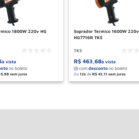
co 1800W 220v HG
Soprador Termico 1600W 220v
HG7716R TKS
TKS
5
R$
463
,
68
à vista
à vista
65
,
98
Ou
12
de
R$
43
,
11
＋
－
＋
COMPRAR
COM