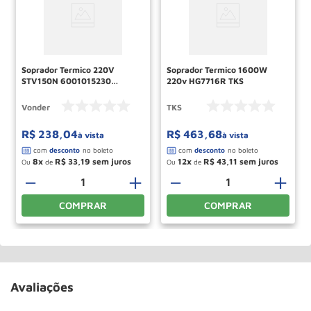
Soprador Termico 220V
Soprador Termico 1600W
STV150N 6001015230
220v HG7716R TKS
VONDER
Vonder
TKS
R$
238
,
04
R$
463
,
68
à vista
à vista
8
R$
33
,
19
12
R$
43
,
11
Ou
de
Ou
de
－
＋
－
＋
COMPRAR
COMPRAR
Avaliações