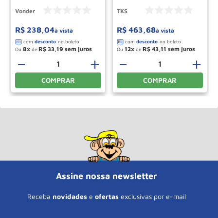
VONDER
Vonder
TKS
R$
238
,
04
R$
463
,
68
à vista
à vista
8
R$
33
,
19
12
R$
43
,
11
Ou
de
Ou
de
－
＋
－
＋
COMPRAR
COMPRAR
Assine nossa newsletter
Receba
novidades
e
ofertas
exclusivas por e-mail