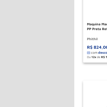
Maquina Man
PP Preta Re
Phithil
R$
824
,
0
Ou
12
de
R$
－