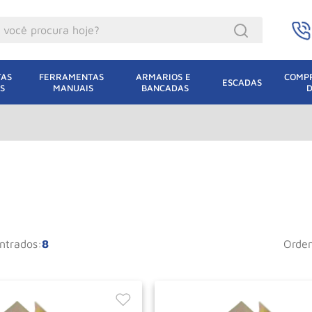
ocê procura hoje?
acacos
AS 
FERRAMENTAS 
ARMARIOS E 
COMPR
ESCADAS
S
MANUAIS
BANCADAS
incho Eletrico
acaco Hidraulico
lha Eletrica
acaco Jacare
uincho
acaco
8
orde
oda
dizio
leteira