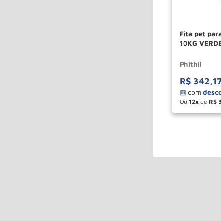
Fita pet par
10KG VERDE
Phithil
R$
342
,
1
Ou
12
de
R$
－