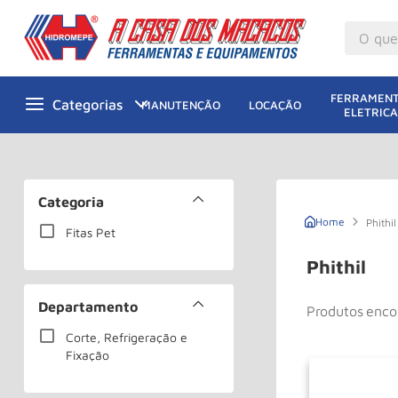
O que v
M
1
º
FERRAMENT
MANUTENÇÃO
LOCAÇÃO
ELETRICA
Gu
2
º
M
3
º
Ta
4
º
Categoria
M
5
º
Phithil
Fitas Pet
G
6
º
Phithil
M
7
º
Departamento
Produtos
R
8
º
Corte, Refrigeração e
Ro
9
º
Fixação
Pa
10
º