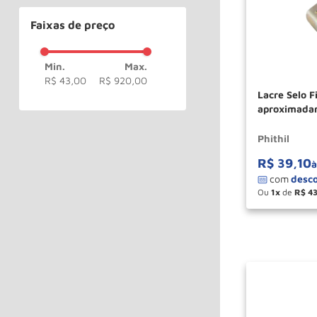
Faixas de preço
R$ 43,00
R$ 920,00
Lacre Selo 
aproximada
PH148 PHIT
Phithil
R$
39
,
10
à
Ou
1
de
R$
4
－