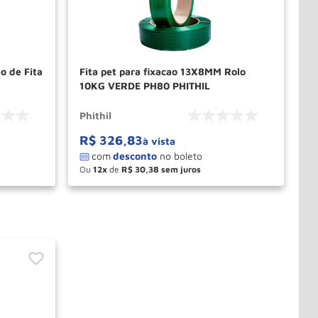
o de Fita
Fita pet para fixacao 13X8MM Rolo
10KG VERDE PH80 PHITHIL
Phithil
R$
326
,
83
à vista
Ou
12
de
R$
30
,
38
－
＋
PRAR
COMPRAR