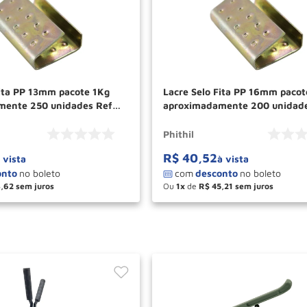
Fita PP 13mm pacote 1Kg
Lacre Selo Fita PP 16mm pacot
mente 250 unidades Ref
aproximadamente 200 unidade
HIL
PH149 PHITHIL
Phithil
R$
40
,
52
 vista
à vista
3
,
62
Ou
1
de
R$
45
,
21
＋
－
＋
COMPRAR
COM