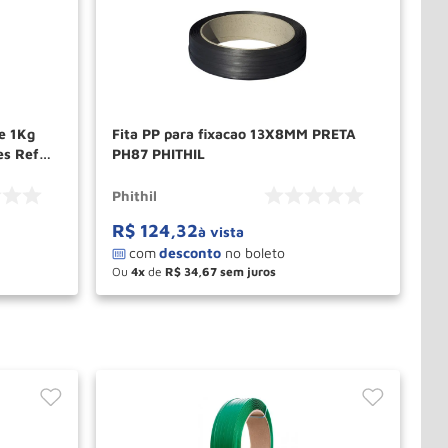
e 1Kg
Fita PP para fixacao 13X8MM PRETA
s Ref
PH87 PHITHIL
Phithil
R$
124
,
32
à vista
Ou
4
de
R$
34
,
67
－
＋
PRAR
COMPRAR