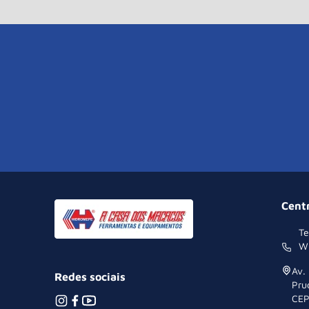
Cent
Te
W
Av.
Redes sociais
Pru
CEP