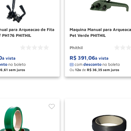
ual para Arqueacao de Fita
Maquina Manual para Arqueaca
f PH176 PHITHIL
Pet Verde PHITHIL
Phithil
0
R$
391
,
06
à vista
à vista
76
,
61
Ou
12
de
R$
36
,
35
＋
－
＋
COMPRAR
COM