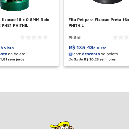
a fixacao 16 x 0,8MM Rolo
Fita Pet para Fixacao Preta 1
 PH81 PHITHIL
PHITHIL
Phithil
7
R$
135
,
48
à vista
à vista
31
,
81
Ou
5
de
R$
30
,
23
＋
－
＋
COMPRAR
COM