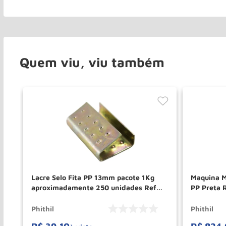
Quem viu, viu também
Lacre Selo Fita PP 13mm pacote 1Kg
Maquina M
aproximadamente 250 unidades Ref
PP Preta 
PH148 PHITHIL
Phithil
Phithil