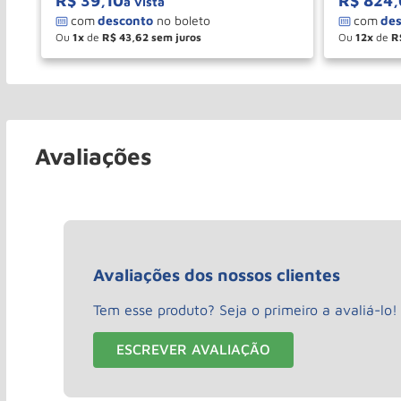
R$
39
,
10
R$
824
,
à vista
Ou
1
de
R$
43
,
62
Ou
12
de
R
－
＋
－
COMPRAR
Avaliações
Avaliações dos nossos clientes
Tem esse produto? Seja o primeiro a avaliá-lo!
ESCREVER AVALIAÇÃO