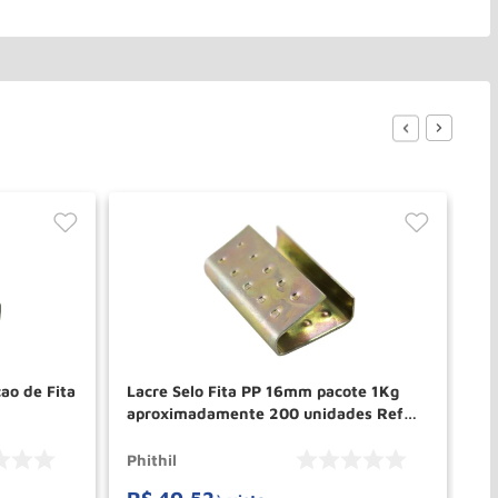
ao de Fita
Lacre Selo Fita PP 16mm pacote 1Kg
Fi
aproximadamente 200 unidades Ref
PH
PH149 PHITHIL
Phithil
Ph