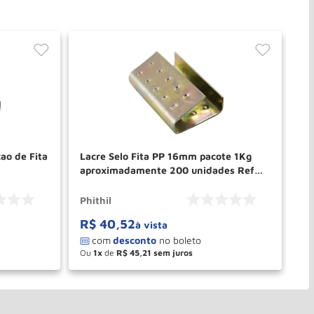
ao de Fita
Lacre Selo Fita PP 16mm pacote 1Kg
Fi
aproximadamente 200 unidades Ref
PH
PH149 PHITHIL
Phithil
Ph
R$
40
,
52
R
à vista
Ou
1
de
R$
45
,
21
O
－
＋
PRAR
COMPRAR