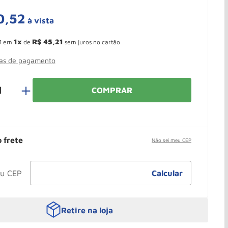
0
,
52
à vista
 Ganhe 10,37% de desconto pagando no boleto
1
R$
45
,
21
1
em
de
sem juros no cartão
mas de pagamento
＋
COMPRAR
o frete
Não sei meu CEP
Retire na loja