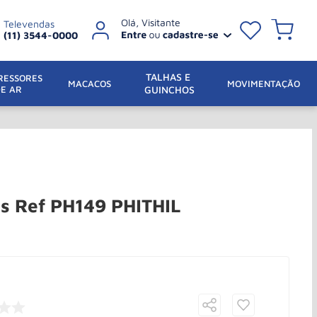
Televendas
(11) 3544-0000
TALHAS E 
ESSORES 
 MACACOS
MOVIMENTAÇÃO
DE AR
GUINCHOS
s Ref PH149 PHITHIL