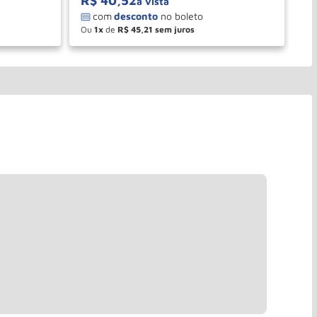
R$
40
,
52
R
à vista
Ou
1
de
R$
45
,
21
O
－
＋
PRAR
COMPRAR