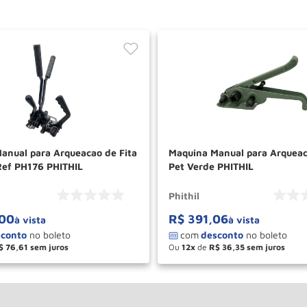
anual para Arqueacao de Fita
Maquina Manual para Arqueac
Ref PH176 PHITHIL
Pet Verde PHITHIL
Phithil
00
R$
391
,
06
à vista
à vista
$
76
,
61
Ou
12
de
R$
36
,
35
＋
－
＋
COMPRAR
COM