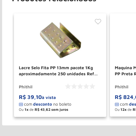
Lacre Selo Fita PP 13mm pacote 1Kg
Maquina M
aproximadamente 250 unidades Ref
PP Preta 
PH148 PHITHIL
Phithil
Phithil
R$
39
,
10
R$
824
,
à vista
Ou
1
de
R$
43
,
62
Ou
12
de
R
－
＋
－
COMPRAR