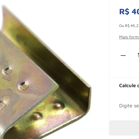
R$
4
Esconder -
Ou
R$
45
,
2
Mais for
Calcule 