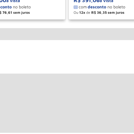
00
R$
391
,
06
à vista
à vista
$
76
,
61
Ou
12
de
R$
36
,
35
＋
－
＋
COMPRAR
COM