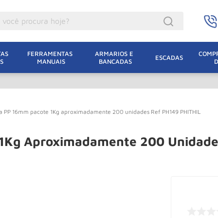
ocê procura hoje?
acacos
AS 
FERRAMENTAS 
ARMARIOS E 
COMPR
ESCADAS
S
MANUAIS
BANCADAS
incho Eletrico
acaco Hidraulico
lha Eletrica
ita PP 16mm pacote 1Kg aproximadamente 200 unidades Ref PH149 PHITHIL
acaco Jacare
uincho
e 1Kg Aproximadamente 200 Unidade
acaco
dizio
lha
oda