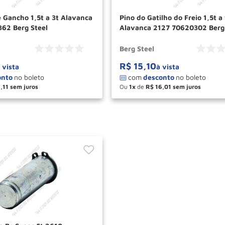
e Gancho 1,5t a 3t Alavanca
Pino do Gatilho do Freio 1,5t a
62 Berg Steel
Alavanca 2127 70620302 Berg 
Berg Steel
R$
15
,
10
 vista
à vista
6
,
11
Ou
1
de
R$
16
,
01
＋
－
＋
COMPRAR
COM