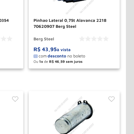
0354
Pinhao Lateral 0,75t Alavanca 2218
70620907 Berg Steel
Berg Steel
R$
43
,
95
à vista
Ou
1
de
R$
46
,
59
－
＋
PRAR
COMPRAR