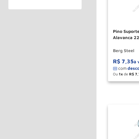
Pino Suport
Alavanca 22
Berg Steel
R$
7
,
35
à 
Ou
1
de
R$
7
,
－