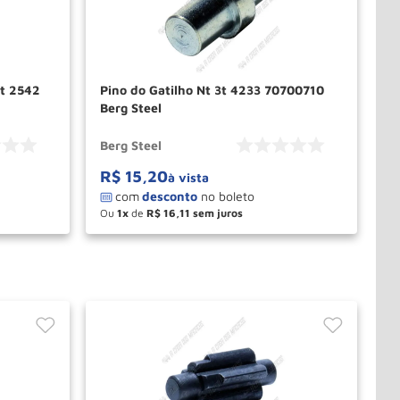
0t 2542
Pino do Gatilho Nt 3t 4233 70700710
Berg Steel
Berg Steel
R$
15
,
20
à vista
Ou
1
de
R$
16
,
11
－
＋
PRAR
COMPRAR