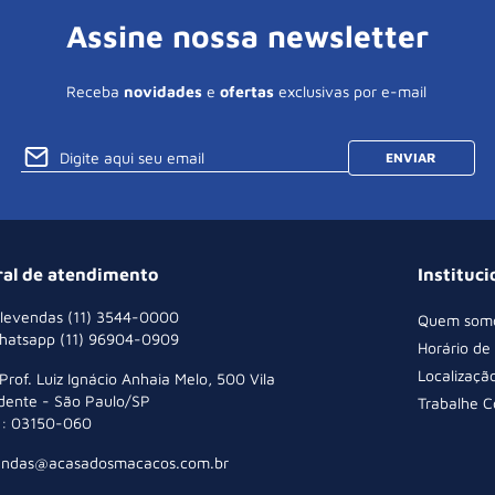
Assine nossa newsletter
Receba
novidades
e
ofertas
exclusivas por e-mail
ENVIAR
ral de atendimento
Instituci
levendas (11) 3544-0000
Quem som
hatsapp (11) 96904-0909
Horário de
Localizaçã
 Prof. Luiz Ignácio Anhaia Melo, 500 Vila
dente - São Paulo/SP
Trabalhe 
: 03150-060
endas@acasadosmacacos.com.br