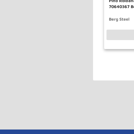
Pino Roldan
70640367 Be
Berg Steel