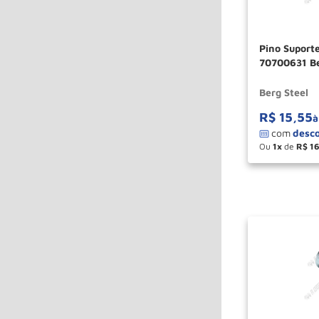
Pino Suport
70700631 Be
Berg Steel
R$
15
,
55
à
Ou
1
de
R$
1
－