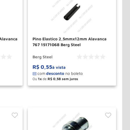
 Alavanca
Pino Elastico 2,5mmx12mm Alavanca
767 15171068 Berg Steel
Berg Steel
R$
0
,
55
à vista
Ou
1
de
R$
0
,
58
－
＋
PRAR
COMPRAR