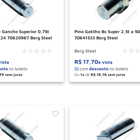
e Gancho Superior 0,75t
Pino Gatilho Bs Super 2,5t a 5
24 70620967 Berg Steel
70641533 Berg Steel
Berg Steel
R$
17
,
70
vista
à vista
79
Ou
1
de
R$
18
,
76
＋
－
＋
COMPRAR
COM