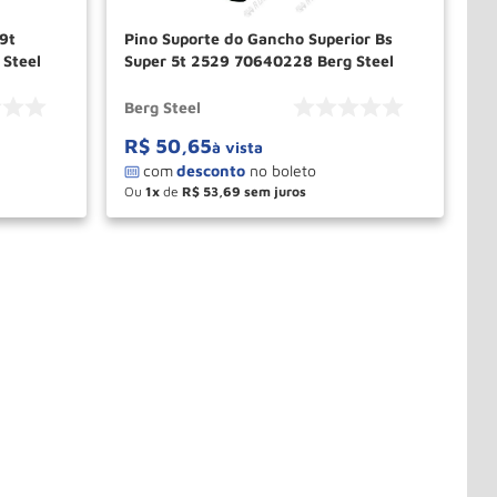
 9t
Pino Suporte do Gancho Superior Bs
Steel
Super 5t 2529 70640228 Berg Steel
Berg Steel
R$
50
,
65
à vista
Ou
1
de
R$
53
,
69
－
＋
PRAR
COMPRAR