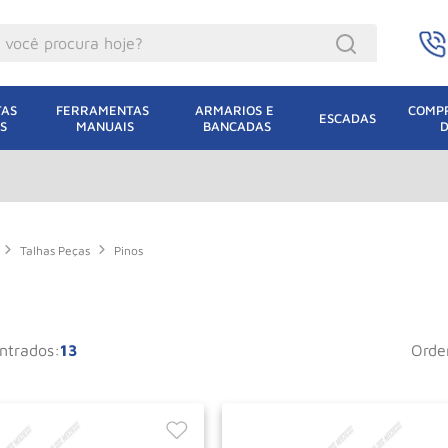
ocê procura hoje?
acacos
AS 
FERRAMENTAS 
ARMARIOS E 
COMPR
ESCADAS
S
MANUAIS
BANCADAS
incho Eletrico
acaco Hidraulico
acaco Jacare
uincho
Talhas Peças
Pinos
lha Eletrica
acaco
13
ord
lha
leteira
dizio