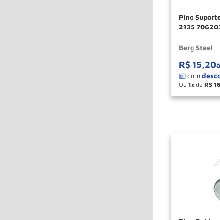
Pino Suport
2135 706203
Berg Steel
R$
15
,
20
à
Ou
1
de
R$
1
－