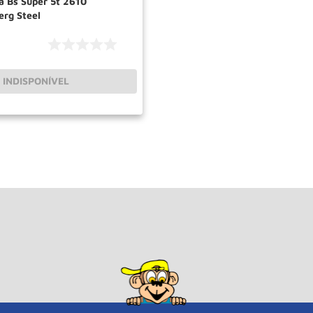
a Bs Super 5t 2610
rg Steel
INDISPONÍVEL