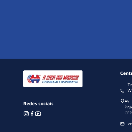
Cent
Te
W
Av.
Redes sociais
Pru
CEP
v