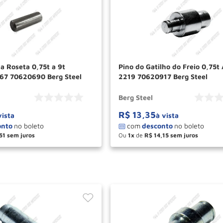
a Roseta 0,75t a 9t
Pino do Gatilho do Freio 0,75t
67 70620690 Berg Steel
2219 70620917 Berg Steel
Berg Steel
R$
13
,
35
vista
à vista
51
Ou
1
de
R$
14
,
15
＋
－
＋
COMPRAR
COM