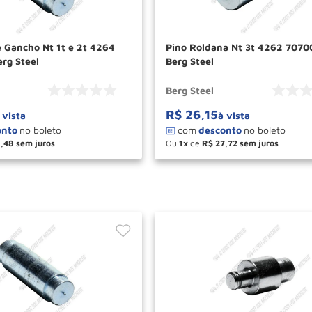
e Gancho Nt 1t e 2t 4264
Pino Roldana Nt 3t 4262 7070
rg Steel
Berg Steel
Berg Steel
R$
26
,
15
 vista
à vista
6
,
48
Ou
1
de
R$
27
,
72
＋
－
＋
COMPRAR
COM