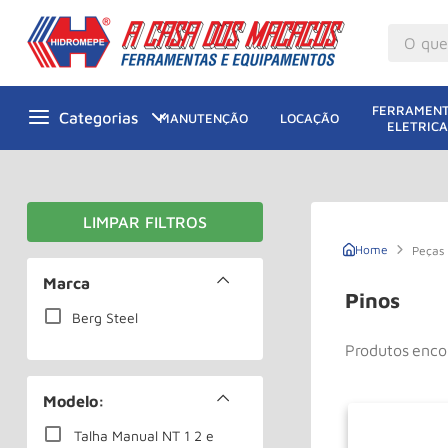
O que v
M
1
º
FERRAMENT
MANUTENÇÃO
LOCAÇÃO
ELETRICA
Gu
2
º
M
3
º
M
4
º
G
5
º
Peças
Ta
Marca
6
º
Pinos
M
Berg Steel
7
º
Produtos
Ta
8
º
Pa
9
º
Modelo:
Ro
10
º
Talha Manual NT 1 2 e