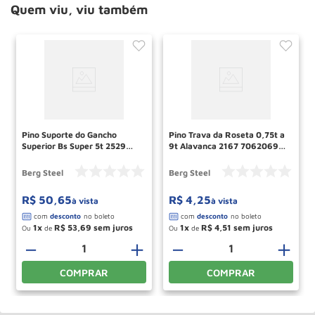
Quem viu, viu também
Pino Suporte do Gancho
Pino Trava da Roseta 0,75t a
Superior Bs Super 5t 2529
9t Alavanca 2167 70620690
70640228 Berg Steel
Berg Steel
Berg Steel
Berg Steel
R$
50
,
65
R$
4
,
25
à vista
à vista
1
R$
53
,
69
1
R$
4
,
51
Ou
de
Ou
de
＋
－
＋
－
＋
COMPRAR
COMPRAR