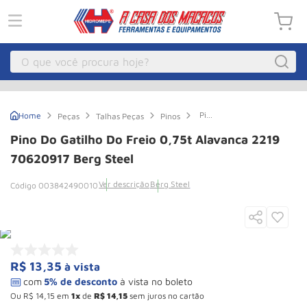
O que você procura hoje?
Macacos
1
º
Pino
Peças
Talhas Peças
Pinos
Guincho Eletrico
2
º
do
Gatilho
Pino Do Gatilho Do Freio 0,75t Alavanca 2219
do
Macaco Hidraulico
3
º
Freio
70620917 Berg Steel
0,75t
Talha Eletrica
4
º
Alavanca
Ver descrição
Berg Steel
003842490010
2219
Macaco Jacare
5
º
70620917
Berg
Steel
Guincho
6
º
Macaco
7
º
R$
13
,
35
à vista
Rodizio
8
º
Talha
9
º
Ou
R$
14
,
15
em
1
de
R$
14
,
15
sem juros no cartão