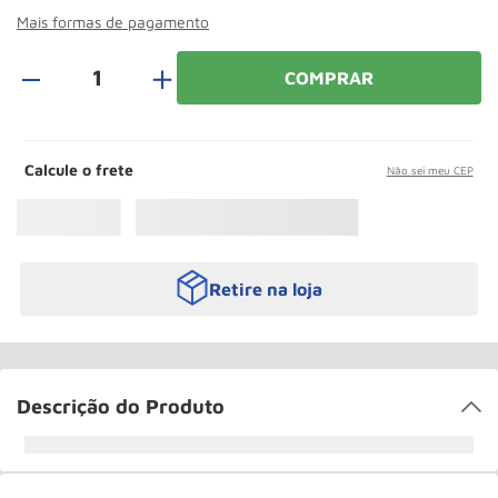
Roda
10
º
Mais formas de pagamento
＋
COMPRAR
Calcule o frete
Não sei meu CEP
Retire na loja
Descrição do Produto