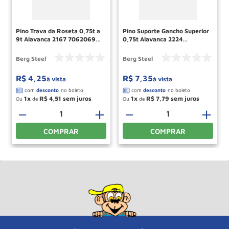
Pino Trava da Roseta 0,75t a
Pino Suporte Gancho Superior
9t Alavanca 2167 70620690
0,75t Alavanca 2224
Berg Steel
70620967 Berg Steel
Berg Steel
Berg Steel
R$
4
,
25
R$
7
,
35
à vista
à vista
1
R$
4
,
51
1
R$
7
,
79
Ou
de
Ou
de
＋
－
＋
－
＋
COMPRAR
COMPRAR