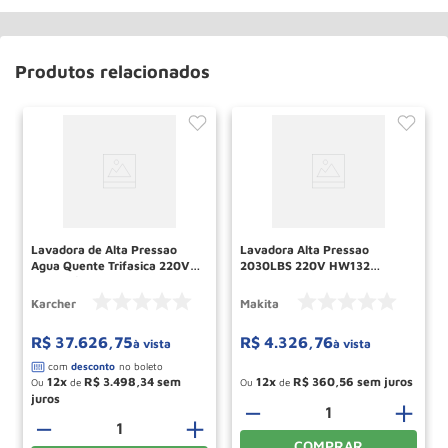
Produtos relacionados
Lavadora de Alta Pressao
Lavadora Alta Pressao
Agua Quente Trifasica 220V
2030LBS 220V HW132
HDS 12/15 Cage KARCHER
MAKITA
Karcher
Makita
R$
37
.
626
,
75
R$
4
.
326
,
76
à vista
à vista
12
R$
3
.
498
,
34
12
R$
360
,
56
Ou
de
Ou
de
－
＋
－
＋
COMPRAR