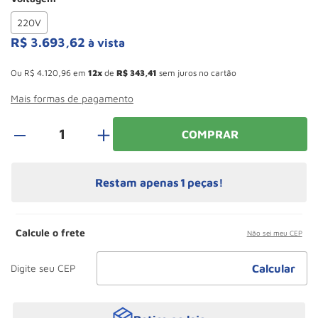
Paleteira
10
º
220V
R$
3
.
693
,
62
à vista
Esconder - Ganhe 10,37% de desconto pagando no boleto
Ou
R$
4
.
120
,
96
em
12
de
R$
343
,
41
sem juros no cartão
Mais formas de pagamento
＋
COMPRAR
Restam apenas
1
peças!
Calcule o frete
Não sei meu CEP