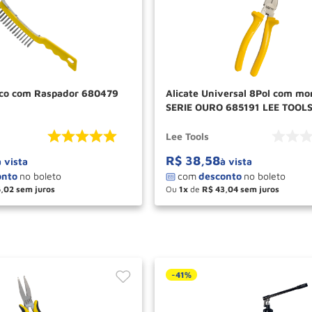
Aco com Raspador 680479
Alicate Universal 8Pol com mo
SERIE OURO 685191 LEE TOOL
Lee Tools
R$
38
,
58
à vista
à vista
5
,
02
Ou
1
de
R$
43
,
04
＋
－
＋
COMPRAR
COM
-
41%