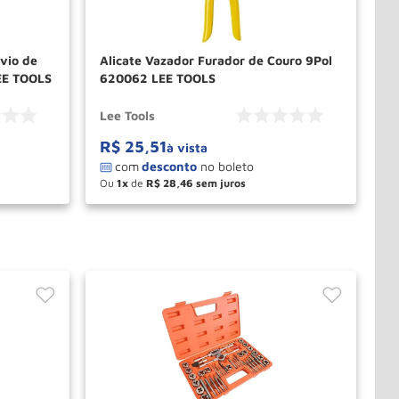
ivio de
Alicate Vazador Furador de Couro 9Pol
EE TOOLS
620062 LEE TOOLS
Lee Tools
R$
25
,
51
à vista
Ou
1
de
R$
28
,
46
－
＋
PRAR
COMPRAR