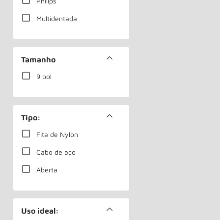
Philips
Multidentada
Tamanho
9 pol
Tipo:
Fita de Nylon
Cabo de aço
Aberta
Uso ideal: