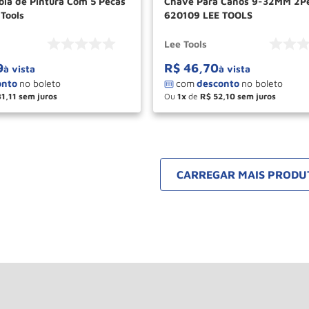
ola de Pintura Com 5 Pecas
Chave Para Canos 9-32MM 2P
Tools
620109 LEE TOOLS
Lee Tools
9
R$
46
,
70
à vista
à vista
31
,
11
Ou
1
de
R$
52
,
10
＋
－
＋
COMPRAR
COM