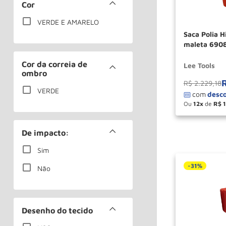
Cor
VERDE E AMARELO
Saca Polia H
maleta 6908
Cor da correia de
Lee Tools
ombro
R$
2
.
229
,
18
VERDE
Ou
12
de
R$
－
De impacto:
Sim
-
31%
Não
Desenho do tecido