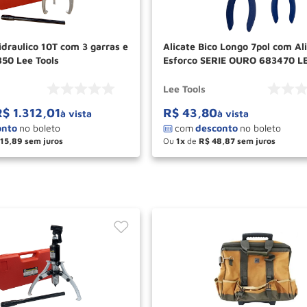
idraulico 10T com 3 garras e
Alicate Bico Longo 7pol com Al
50 Lee Tools
Esforco SERIE OURO 683470 L
Lee Tools
R$
1
.
312
,
01
R$
43
,
80
à vista
à vista
115
,
89
Ou
1
de
R$
48
,
87
＋
－
＋
COMPRAR
COM