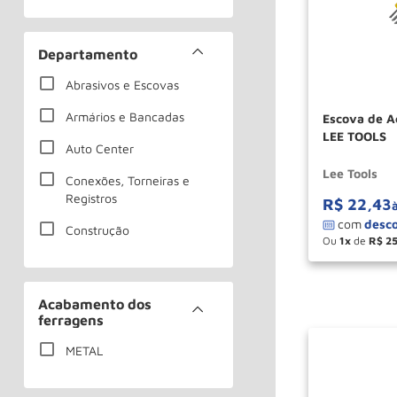
Alicates
Desencapadores
Departamento
Alicates Universais
Abrasivos e Escovas
Amassadores
Armários e Bancadas
Escova de 
LEE TOOLS
Aplicadores de Silicone
Auto Center
Lee Tools
Ver mais 54
Conexões, Torneiras e
Registros
R$
22
,
43
Construção
Ou
1
de
R$
2
－
Corte, Refrigeração e
Fixação
Acabamento dos
Elevação,
ferragens
Movimentação e
Armazenagem
METAL
Ferramentas Elétricas