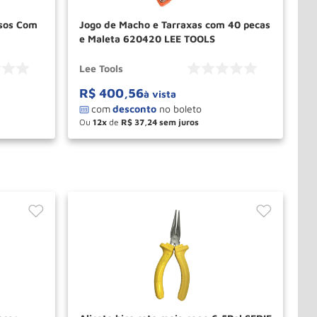
lsos Com
Jogo de Macho e Tarraxas com 40 pecas
e Maleta 620420 LEE TOOLS
Lee Tools
R$
400
,
56
à vista
Ou
12
de
R$
37
,
24
－
＋
PRAR
COMPRAR