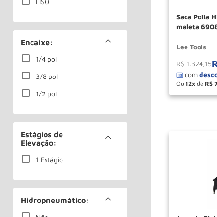
LISO
Saca Polia H
maleta 6908
Encaixe:
Lee Tools
1/4 pol
R$
1
.
324
,
15
3/8 pol
Ou
12
de
R$
－
1/2 pol
Estágios de
Elevação:
1 Estágio
Hidropneumático:
Não