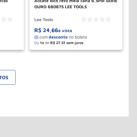
ecas
Alicate bico reto meia cana 6,5Pol SERIE
OURO 680875 LEE TOOLS
Lee Tools
R$
24
,
66
à vista
Ou
1
de
R$
27
,
51
－
＋
PRAR
COMPRAR