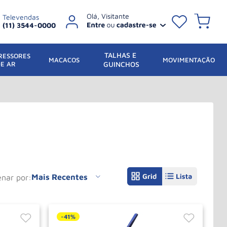
Televendas
(11) 3544-0000
TALHAS E 
ESSORES 
 MACACOS
MOVIMENTAÇÃO
DE AR
GUINCHOS
Mais Recentes
denar por
-
41%