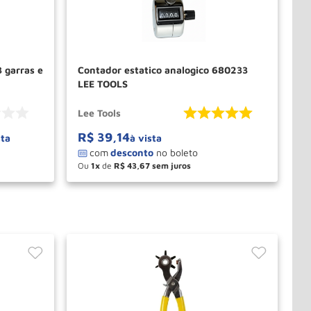
3 garras e
Contador estatico analogico 680233
LEE TOOLS
Lee Tools
R$
39
,
14
sta
à vista
Ou
1
de
R$
43
,
67
－
＋
PRAR
COMPRAR