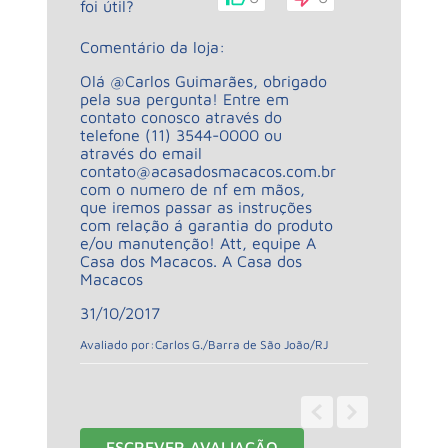
foi útil?
Comentário da loja:
Olá @Carlos Guimarães, obrigado
pela sua pergunta! Entre em
contato conosco através do
telefone (11) 3544-0000 ou
através do email
contato@acasadosmacacos.com.br
com o numero de nf em mãos,
que iremos passar as instruções
com relação á garantia do produto
e/ou manutenção! Att, equipe A
Casa dos Macacos. A Casa dos
Macacos
31/10/2017
Avaliado por:
Carlos G.
/
Barra de São João
/
RJ
1 - 1
de
1
ESCREVER AVALIAÇÃO