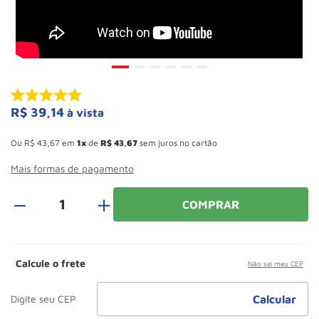
Roda
10
º
R$
39
,
14
à vista
Esconder - Ganhe 10,37% de desconto pagando no boleto
Ou
R$
43
,
67
em
1
de
R$
43
,
67
sem juros no cartão
Mais formas de pagamento
＋
COMPRAR
Calcule o frete
Não sei meu CEP