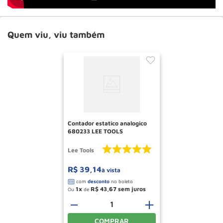
Quem viu, viu também
Contador estatico analogico
680233 LEE TOOLS
Lee Tools
R$
39
,
14
à vista
1
R$
43
,
67
Ou
de
－
＋
COMPRAR