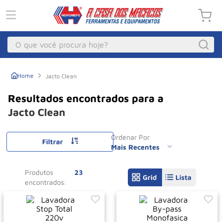
O que você procura hoje?
Macacos
1
º
Jacto Clean
Guincho Eletrico
2
º
Macaco Hidraulico
3
º
Jacto Clean
Macaco Jacare
4
º
Ordenar Por
Guincho
Filtrar
5
º
Mais Recentes
Talha Eletrica
6
º
Produtos
23
Macaco
7
º
Talha
8
º
Paleteira
9
º