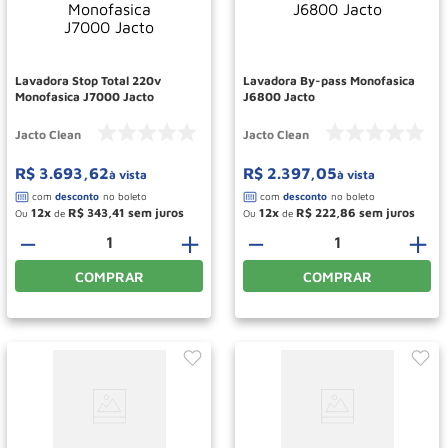
Rodizio
10
º
Lavadora Stop Total 220v
Lavadora By-pass Monofasica
Monofasica J7000 Jacto
J6800 Jacto
Jacto Clean
Jacto Clean
R$
3
.
693
,
62
R$
2
.
397
,
05
à vista
à vista
12
R$
343
,
41
12
R$
222
,
86
Ou
de
Ou
de
－
＋
－
＋
COMPRAR
COMPRAR