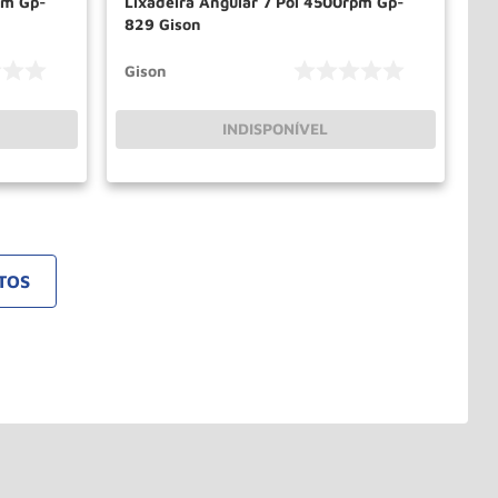
pm Gp-
Lixadeira Angular 7 Pol 4500rpm Gp-
829 Gison
Gison
INDISPONÍVEL