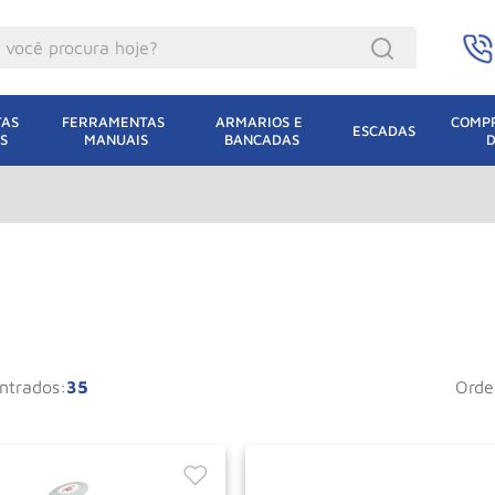
ocê procura hoje?
acacos
AS 
FERRAMENTAS 
ARMARIOS E 
COMPR
ESCADAS
S
MANUAIS
BANCADAS
incho Eletrico
acaco Hidraulico
lha Eletrica
acaco Jacare
uincho
acaco
35
ord
oda
dizio
leteira