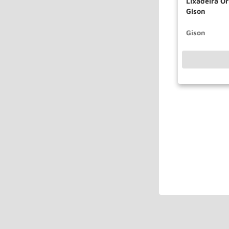
Lixadeira O
Gison
Gison