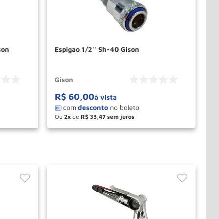
son
Espigao 1/2'' Sh-40 Gison
Gison
R$
60
,
00
à vista
Ou
2
de
R$
33
,
47
－
＋
PRAR
COMPRAR