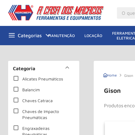
O que v
M
1
º
FERRAMENT
MANUTENÇÃO
LOCAÇÃO
ELETRICA
Gu
2
º
M
3
º
Ta
4
º
Categoria
M
5
º
Gison
Alicates Pneumáticos
G
6
º
Gison
Balancim
M
7
º
Chaves Catraca
Produtos
R
8
º
Chaves de Impacto
Ro
9
º
Pneumáticas
Pa
10
º
Engraxadeiras
Pneumáticas