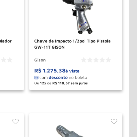
ulador
Chave de Impacto 1/2pol Tipo Pistola
GW-11T GISON
Gison
R$
1
.
275
,
38
à vista
Ou
12
de
R$
118
,
57
－
＋
PRAR
COMPRAR