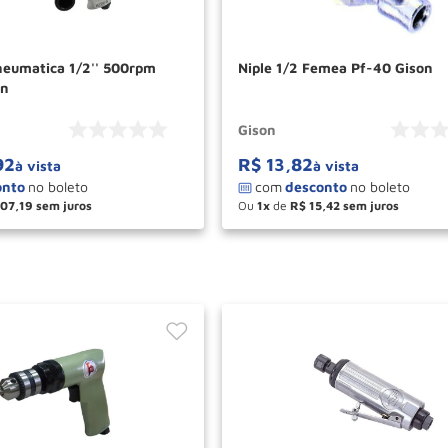
neumatica 1/2'' 500rpm
Niple 1/2 Femea Pf-40 Gison
on
Gison
92
R$
13
,
82
à vista
à vista
107
,
19
Ou
1
de
R$
15
,
42
＋
－
＋
COMPRAR
COM