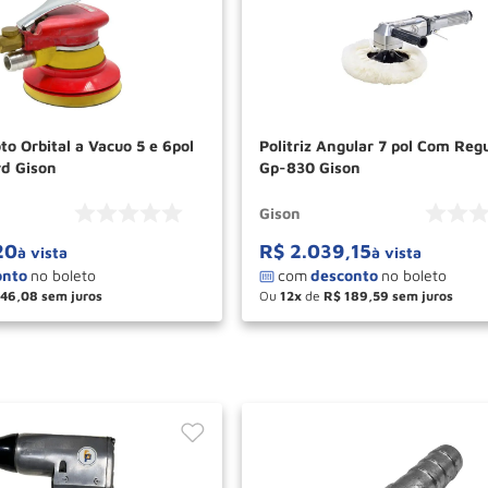
to Orbital a Vacuo 5 e 6pol
Politriz Angular 7 pol Com Reg
d Gison
Gp-830 Gison
Gison
20
R$
2
.
039
,
15
à vista
à vista
146
,
08
Ou
12
de
R$
189
,
59
＋
－
＋
COMPRAR
COM