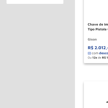
Chave de Im
Tipo Pistol
Gison
R$
2
.
012
,
Ou
12
de
R$
－