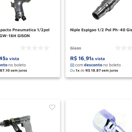
pacto Pneumatica 1/2pol
Niple Espigao 1/2 Pol Ph-40 Gi
a GW-16H GISON
Gison
45
R$
16
,
91
à vista
à vista
187
,
10
Ou
1
de
R$
18
,
87
＋
－
＋
COMPRAR
COM