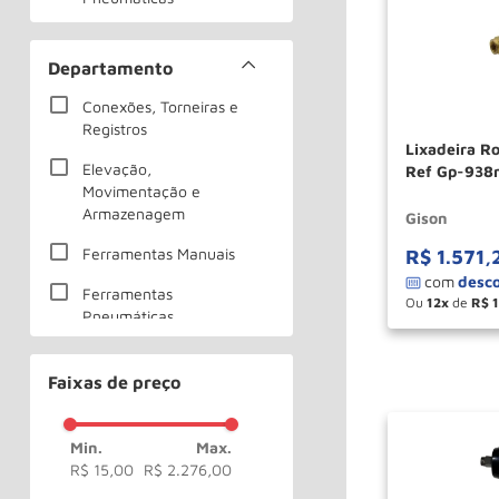
Esmerilhadeiras
Pneumáticas
Departamento
Espigões
Conexões, Torneiras e
Registros
Furadeiras
Lixadeira Ro
Pneumáticas
Elevação,
Ref Gp-938r
Movimentação e
Lixadeiras Pneumáticas
Armazenagem
Gison
Marteletes
Ferramentas Manuais
R$
1
.
571
,
Pneumáticos
Ferramentas
Ou
12
de
R$
Ver mais 3
Pneumáticas
－
Faixas de preço
R$ 15,00
R$ 2.276,00