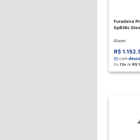
Furadeira P
Gp836c Gis
Gison
R$
1
.
152
,
Ou
12
de
R$
－