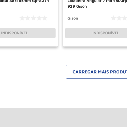
rbital 88x165mm Gp-827n
Lixadeira Angular 7 Pol 4500r
929 Gison
Gison
INDISPONÍVEL
INDISPONÍVEL