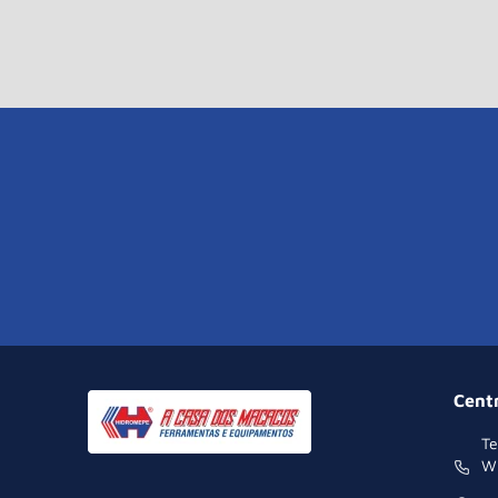
Cent
Te
W