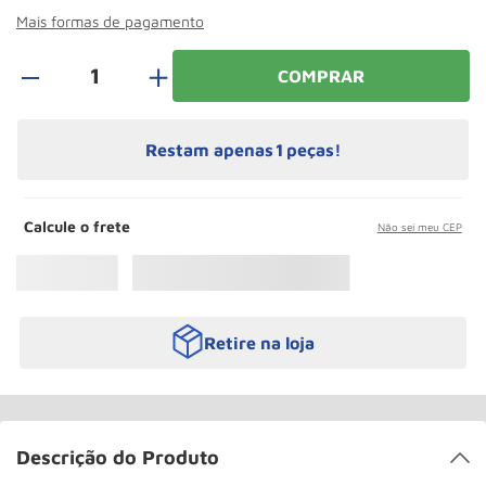
Paleteira
10
º
Mais formas de pagamento
＋
COMPRAR
Restam apenas
1
peças!
Calcule o frete
Não sei meu CEP
Retire na loja
Descrição do Produto