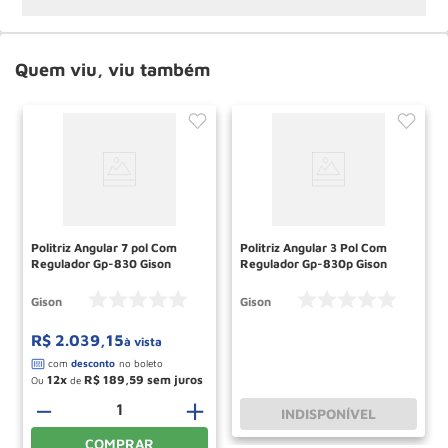
Quem viu, viu também
Politriz Angular 7 pol Com
Politriz Angular 3 Pol Com
Regulador Gp-830 Gison
Regulador Gp-830p Gison
Gison
Gison
R$
2
.
039
,
15
à vista
12
R$
189
,
59
Ou
de
－
＋
INDISPONÍVEL
COMPRAR