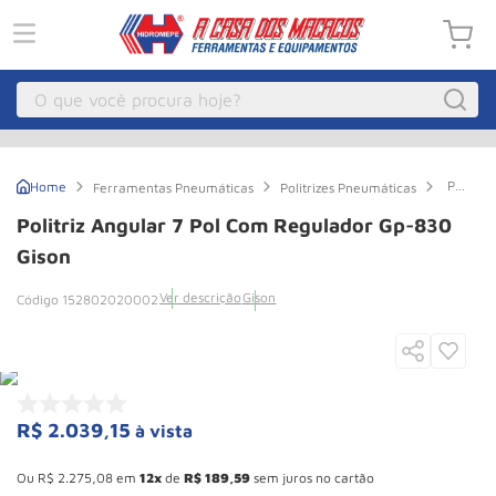
O que você procura hoje?
Macacos
1
º
Politriz
Ferramentas Pneumáticas
Politrizes Pneumáticas
Guincho Eletrico
2
º
Angular
7
Politriz Angular 7 Pol Com Regulador Gp-830
pol
Macaco Hidraulico
3
º
Com
Gison
Regula
Guincho
4
º
Gp-
Ver descrição
Gison
152802020002
830
Macaco Jacare
5
º
Gison
Talha Eletrica
6
º
Macaco
7
º
R$
2
.
039
,
15
à vista
Talha
8
º
Esconder - Ganhe 10,37% de desconto pagando no boleto
Rodizio
9
º
Ou
R$
2
.
275
,
08
em
12
de
R$
189
,
59
sem juros no cartão