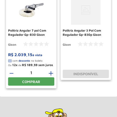
Politriz Angular 7 pol Com
Politriz Angular 3 Pol Com
Regulador Gp-830 Gison
Regulador Gp-830p Gison
Gison
Gison
R$
2
.
039
,
15
à vista
12
R$
189
,
59
Ou
de
－
＋
INDISPONÍVEL
COMPRAR