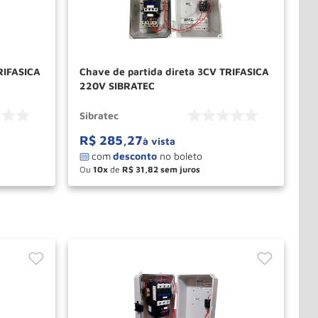
RIFASICA
Chave de partida direta 3CV TRIFASICA
220V SIBRATEC
Sibratec
R$
285
,
27
à vista
Ou
10
de
R$
31
,
82
－
＋
PRAR
COMPRAR