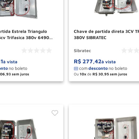
tida Estrela Triangulo
Chave de partida direta 3CV T
cv Trifasica 380v 6490
380V SIBRATEC
Sibratec
11
R$
277
,
42
à vista
à vista
106
,
93
Ou
10
de
R$
30
,
95
＋
－
＋
COMPRAR
COM