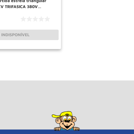
tida estrela triangular
CV TRIFASICA 380V
INDISPONÍVEL