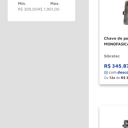
R$ 309,00
R$ 1.901,00
Chave de pa
MONOFASICA
Sibratec
R$
345
,
8
Ou
12
de
R$
－