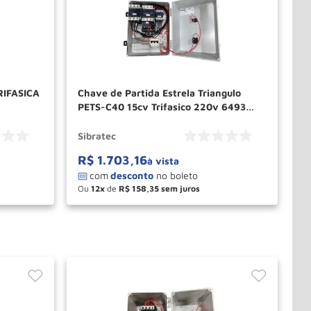
RIFASICA
Chave de Partida Estrela Triangulo
PETS-C40 15cv Trifasico 220v 6493
SIBRATEC
Sibratec
R$
1
.
703
,
16
à vista
Ou
12
de
R$
158
,
35
－
＋
PRAR
COMPRAR