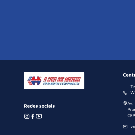
Cent
Te
W
Av.
Redes sociais
Pru
CEP
v