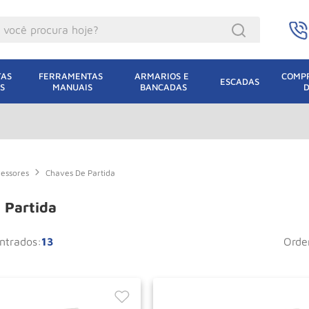
ocê procura hoje?
acacos
AS 
FERRAMENTAS 
ARMARIOS E 
COMPR
ESCADAS
S
MANUAIS
BANCADAS
incho Eletrico
acaco Hidraulico
acaco Jacare
uincho
ressores
Chaves De Partida
lha Eletrica
 Partida
acaco
13
ord
lha
dizio
oda