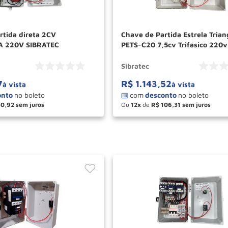
rtida direta 2CV
Chave de Partida Estrela Trian
 220V SIBRATEC
PETS-C20 7,5cv Trifasico 220
SIBRATEC
Sibratec
7
R$
1
.
143
,
52
à vista
à vista
30
,
92
Ou
12
de
R$
106
,
31
＋
－
＋
COMPRAR
COM