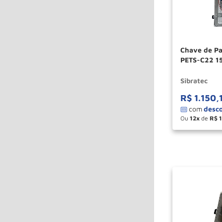
Chave de Par
PETS-C22 15
SIBRATEC
Sibratec
R$
1
.
150
,
Ou
12
de
R$
－