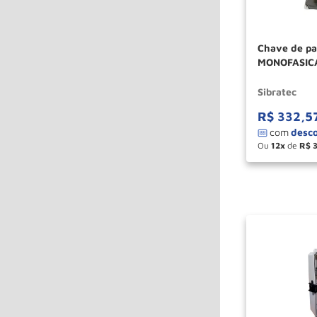
Chave de pa
MONOFASICA
Sibratec
R$
332
,
5
Ou
12
de
R$
－