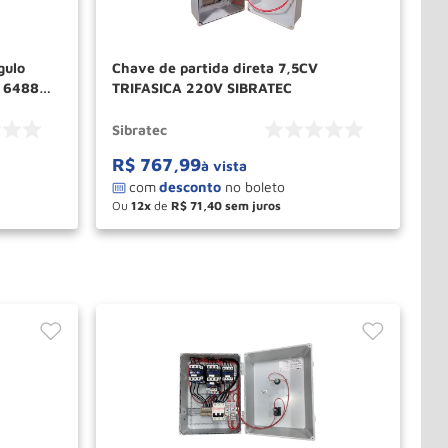
gulo
Chave de partida direta 7,5CV
v 6488
TRIFASICA 220V SIBRATEC
Sibratec
R$
767
,
99
à vista
Ou
12
de
R$
71
,
40
－
＋
PRAR
COMPRAR