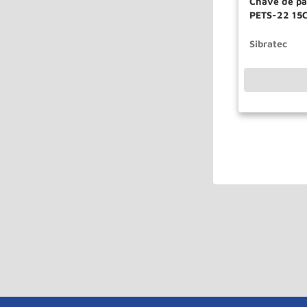
Chave de par
PETS-22 15
SIBRATEC
Sibratec