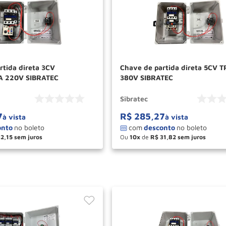
rtida direta 3CV
Chave de partida direta 5CV T
 220V SIBRATEC
380V SIBRATEC
Sibratec
7
R$
285
,
27
à vista
à vista
32
,
15
Ou
10
de
R$
31
,
82
＋
－
＋
COMPRAR
COM