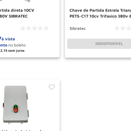
rtida direta 10CV
Chave de Partida Estrela Trian
380V SIBRATEC
PETS-C17 10cv Trifasico 380v 
SIBRATEC
Sibratec
7
à vista
INDISPONÍVEL
32
,
15
＋
COMPRAR