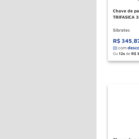
Chave de pa
TRIFASICA 
Sibratec
R$
345
,
8
Ou
12
de
R$
－