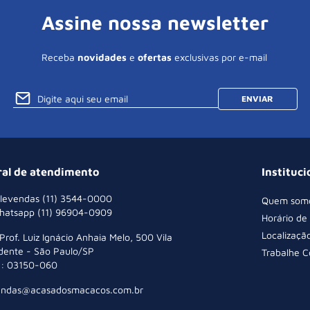
Assine nossa newsletter
Receba
novidades
e
ofertas
exclusivas por e-mail
ENVIAR
ral de atendimento
Instituci
levendas (11) 3544-0000
Quem som
hatsapp (11) 96904-0909
Horário de
Localizaçã
 Prof. Luiz Ignácio Anhaia Melo, 500 Vila
dente - São Paulo/SP
Trabalhe 
: 03150-060
endas@acasadosmacacos.com.br