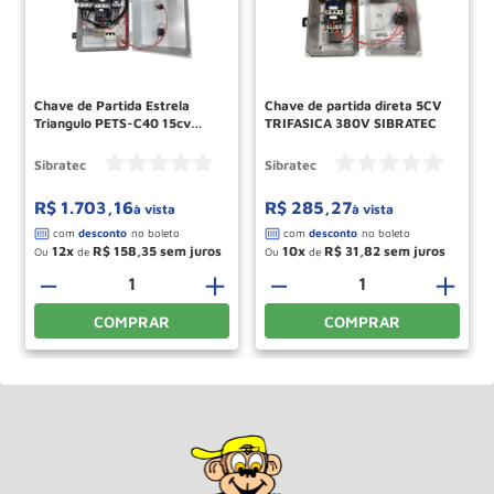
Chave de Partida Estrela
Chave de partida direta 5CV
Triangulo PETS-C40 15cv
TRIFASICA 380V SIBRATEC
Trifasico 220v 6493
SIBRATEC
Sibratec
Sibratec
R$
1
.
703
,
16
R$
285
,
27
à vista
à vista
12
R$
158
,
35
10
R$
31
,
82
Ou
de
Ou
de
－
＋
－
＋
COMPRAR
COMPRAR