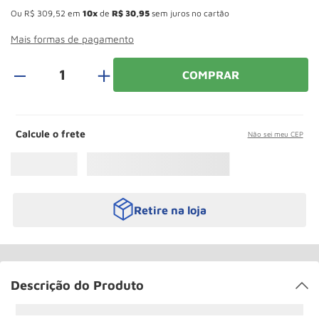
Rodizio
10
º
Ou
R$
309
,
52
em
10
de
R$
30
,
95
sem juros no cartão
Mais formas de pagamento
＋
COMPRAR
Calcule o frete
Não sei meu CEP
Retire na loja
Descrição do Produto