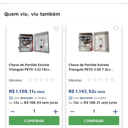
Quem viu, viu também
Chave de Partida Estrela
Chave de Partida Estrela
Triangulo PETS-C22 15cv
Triangulo PETS-C20 7,5cv
Trifasica 380v 6490
Trifasico 220v 6488
SIBRATEC
SIBRATEC
Sibratec
Sibratec
R$
1
.
150
,
11
R$
1
.
143
,
52
à vista
à vista
12
R$
106
,
93
12
R$
106
,
31
Ou
de
Ou
de
＋
－
＋
－
＋
COMPRAR
COMPRAR