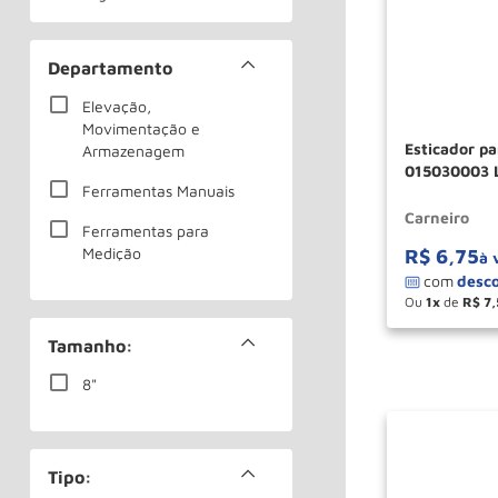
Suportes Magnéticos
Departamento
Elevação,
Movimentação e
Esticador pa
Armazenagem
015030003 
Ferramentas Manuais
Carneiro
Ferramentas para
Medição
R$
6
,
75
à 
Ou
1
de
R$
7
,
－
Tamanho:
8"
Tipo: