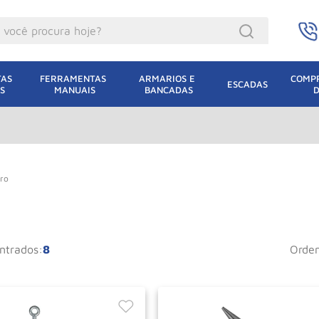
ocê procura hoje?
acacos
AS 
FERRAMENTAS 
ARMARIOS E 
COMPR
ESCADAS
S
MANUAIS
BANCADAS
incho Eletrico
acaco Hidraulico
lha Eletrica
acaco Jacare
iro
uincho
acaco
8
orde
dizio
lha
oda