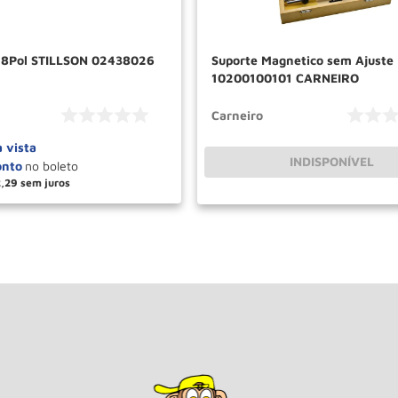
 8Pol STILLSON 02438026
Suporte Magnetico sem Ajuste
10200100101 CARNEIRO
Carneiro
à vista
INDISPONÍVEL
2
,
29
＋
COMPRAR