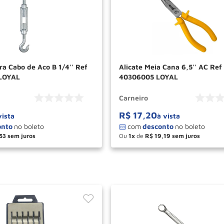
ra Cabo de Aco B 1/4'' Ref
Alicate Meia Cana 6,5'' AC Ref
LOYAL
40306005 LOYAL
Carneiro
R$
17
,
20
vista
à vista
53
Ou
1
de
R$
19
,
19
＋
－
＋
COMPRAR
COM