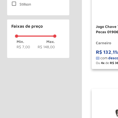
Stillson
Faixas de preço
Jogo Chave T
Pecas 0190
Carneiro
R$ 7,00
R$ 148,00
R$
132
,
11
Ou
4
de
R$
3
－