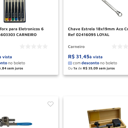
orx para Eletronicos 6
Chave Estrela 18x19mm Aco 
6603303 CARNEIRO
Ref 02416095 LOYAL
Carneiro
R$
31
,
45
à vista
à vista
6
,
84
Ou
1
de
R$
35
,
09
＋
－
＋
COMPRAR
COM