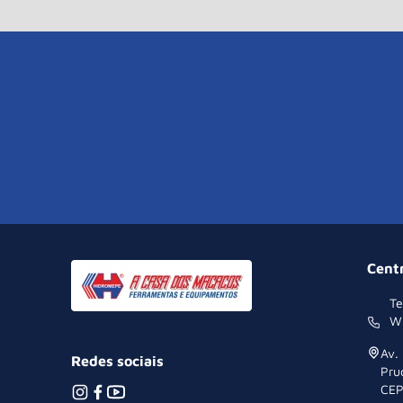
Cent
Te
W
Av.
Redes sociais
Pru
CEP