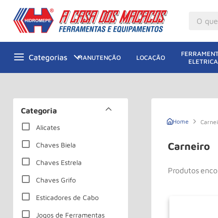
O que v
M
1
º
FERRAMENT
MANUTENÇÃO
LOCAÇÃO
ELETRICA
Gu
2
º
M
3
º
Ta
4
º
Categoria
M
5
º
Carne
Alicates
G
6
º
Carneiro
Chaves Biela
M
7
º
Chaves Estrela
Produtos
Ro
8
º
Chaves Grifo
Ta
9
º
Esticadores de Cabo
R
10
º
Jogos de Ferramentas