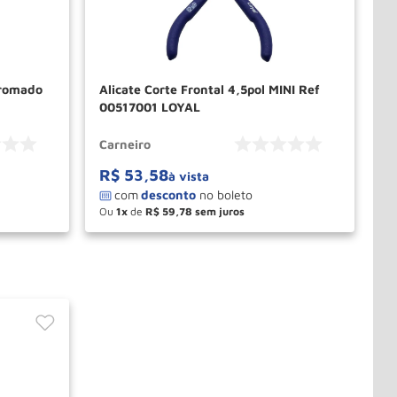
Cromado
Alicate Corte Frontal 4,5pol MINI Ref
00517001 LOYAL
Carneiro
R$
53
,
58
à vista
Ou
1
de
R$
59
,
78
－
＋
PRAR
COMPRAR