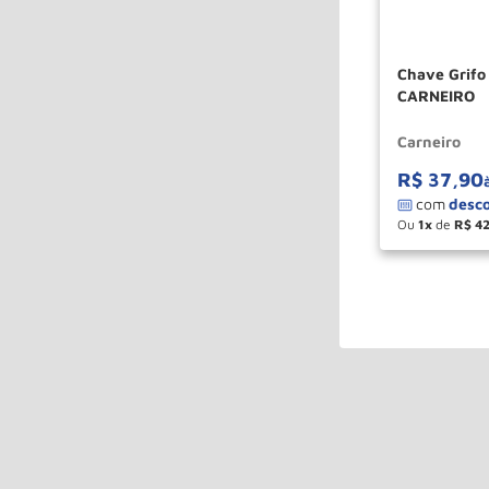
Chave Grifo
CARNEIRO
Carneiro
R$
37
,
90
Ou
1
de
R$
4
－