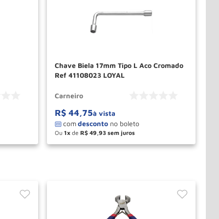
Chave Biela 17mm Tipo L Aco Cromado
Ref 41108023 LOYAL
Carneiro
R$
44
,
75
à vista
Ou
1
de
R$
49
,
93
－
＋
PRAR
COMPRAR