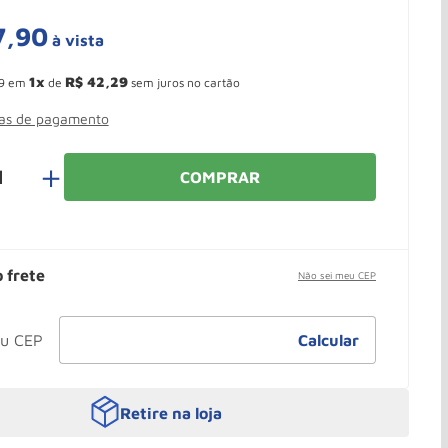
7
,
90
à vista
 Ganhe 10,37% de desconto pagando no boleto
1
R$
42
,
29
9
em
de
sem juros no cartão
mas de pagamento
＋
COMPRAR
o frete
Não sei meu CEP
Retire na loja