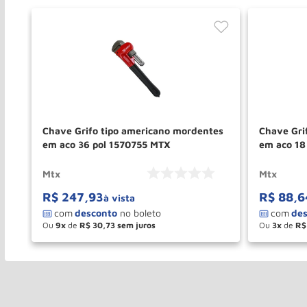
-36
Chave Grifo tipo americano mordentes
Chave Gri
em aco 36 pol 1570755 MTX
em aco 18
Mtx
Mtx
R$
247
,
93
R$
88
,
6
à vista
Ou
9
de
R$
30
,
73
Ou
3
de
R$
－
＋
－
COMPRAR