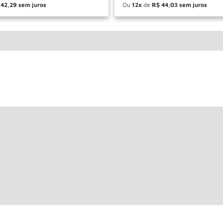
42
,
29
Ou
12
de
R$
44
,
03
＋
－
＋
COMPRAR
COM