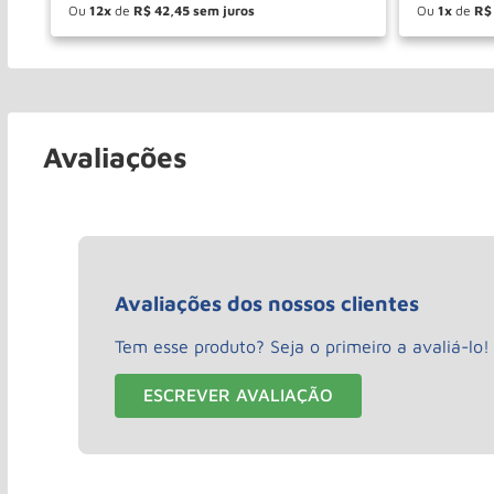
Ou
12
de
R$
42
,
45
Ou
1
de
R$
－
＋
－
COMPRAR
Avaliações
Avaliações dos nossos clientes
Tem esse produto? Seja o primeiro a avaliá-lo!
ESCREVER AVALIAÇÃO