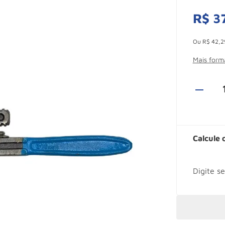
R$
3
Esconder -
Ou
R$
42
,
2
Mais for
Calcule 