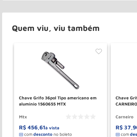
Quem viu, viu também
14
Chave Grifo 36pol Tipo americano em
Chave Gri
aluminio 1560655 MTX
CARNEIR
Mtx
Carneiro
R$
456
,
61
R$
37
,
9
à vista