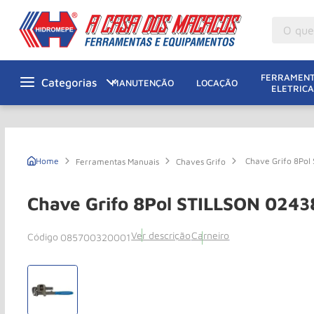
O que v
M
1
º
FERRAMENT
MANUTENÇÃO
LOCAÇÃO
ELETRICA
Gu
2
º
M
3
º
G
4
º
Chave Grifo 8Po
Ferramentas Manuais
Chaves Grifo
M
5
º
Ta
6
º
Chave Grifo 8Pol STILLSON 024
M
7
º
Ver descrição
Carneiro
085700320001
Ta
8
º
Ro
9
º
Pa
10
º