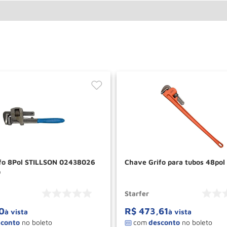
fo 8Pol STILLSON 02438026
Chave Grifo para tubos 48po
O
Starfer
0
R$
473
,
61
à vista
à vista