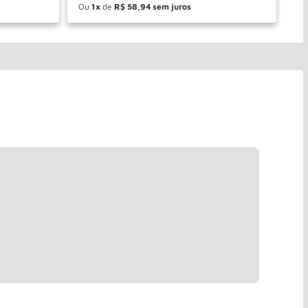
Ou
1
de
R$
58
,
94
O
－
＋
PRAR
COMPRAR