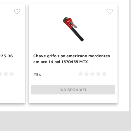
 225-36
Chave grifo tipo americano mordentes
Ch
em aco 14 pol 1570455 MTX
03
Mtx
Ge
INDISPONÍVEL
PRAR