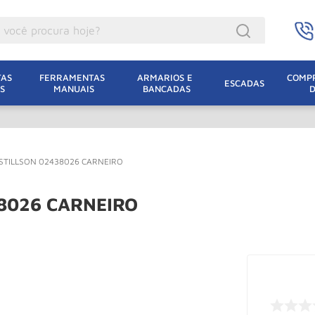
ocê procura hoje?
acacos
AS 
FERRAMENTAS 
ARMARIOS E 
COMPR
ESCADAS
S
MANUAIS
BANCADAS
incho Eletrico
acaco Hidraulico
uincho
l STILLSON 02438026 CARNEIRO
acaco Jacare
lha Eletrica
38026 CARNEIRO
acaco
lha
dizio
leteira