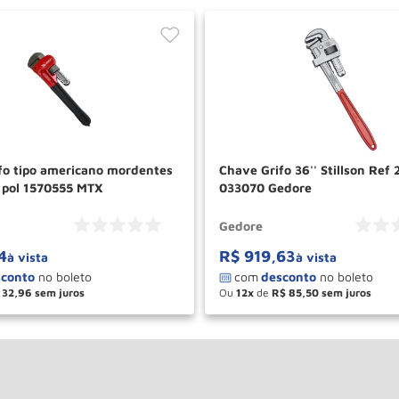
fo tipo americano mordentes
Chave Grifo 36'' Stillson Ref
 pol 1570555 MTX
033070 Gedore
Gedore
4
R$
919
,
63
à vista
à vista
32
,
96
Ou
12
de
R$
85
,
50
＋
－
＋
COMPRAR
COM