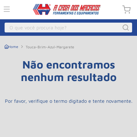
O que você procura hoje?
Macacos
1
º
Touca-Brim-Azul-Margarete
Guincho Eletrico
2
º
Não encontramos
Macaco Hidraulico
3
º
nenhum resultado
Macaco Jacare
4
º
Guincho
5
º
Talha Eletrica
6
º
Por favor, verifique o termo digitado e tente novamente.
Macaco
7
º
Talha
8
º
Paleteira
9
º