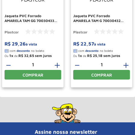
Roda
10
º
Jaqueta PVC Forrado
Jaqueta PVC Forrado
AMARELA TAM GG 70030433
AMARELA TAM G 70030432
PLASTCOR
PLASTCOR
Plastcor
Plastcor
R$
29
,
26
R$
22
,
57
à vista
à vista
1
R$
32
,
65
1
R$
25
,
18
Ou
de
Ou
de
－
＋
－
＋
COMPRAR
COMPRAR
Assine nossa newsletter