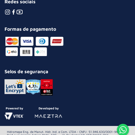
Redes sociais
Formas de pagamento
Selos de segurança
Powered by
Developed by
Hidromepe Eng. de Manut. Hidr. Ind. e Com. LTDA - CNPJ: 51.946.630/0001-94 Av.