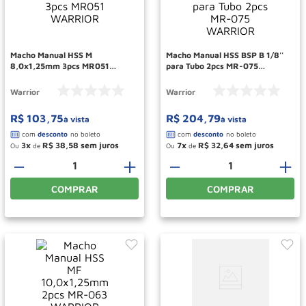
Rodizio
10
º
Macho Manual HSS M
Macho Manual HSS BSP B 1/8''
8,0x1,25mm 3pcs MR051
para Tubo 2pcs MR-075
WARRIOR
WARRIOR
Warrior
Warrior
R$
103
,
75
R$
204
,
79
à vista
à vista
3
R$
38
,
58
7
R$
32
,
64
Ou
de
Ou
de
－
＋
－
＋
COMPRAR
COMPRAR