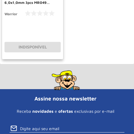
6,0x1,0mm 3pcs MR049
WARRIOR
Warrior
INDISPONÍVEL
Assine nossa newsletter
Receba
novidades
e
ofertas
exclusivas por e-mail