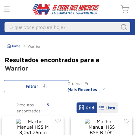
O que você procura hoje?
Macacos
1
º
Warrior
Guincho Eletrico
2
º
Macaco Hidraulico
3
º
Warrior
Macaco Jacare
4
º
Ordenar Por
Guincho
Filtrar
5
º
Mais Recentes
Talha Eletrica
6
º
Produtos
5
Macaco
7
º
Talha
8
º
Paleteira
9
º