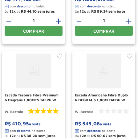
12
R$
44
,
10
12
R$
99
,
34
Ou
de
Ou
de
－
＋
－
＋
COMPRAR
COMPRAR
Escada Tesoura Fibra Premium
Escada Americana Fibra Duplo
6 Degraus 1,80MTS TAFP6 W
6 DEGRAUS 1,80M TAFD6 W
BERTOLO
BERTOLO
W. Bertolo
W. Bertolo
R$
410
,
95
R$
545
,
06
à vista
à vista
12
R$
38
,
20
12
R$
50
,
67
Ou
de
Ou
de