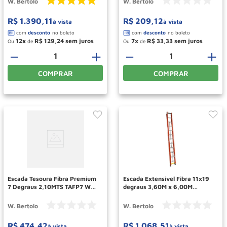
W. Bertolo
W. Bertolo
R$
1
.
390
,
11
R$
209
,
12
à vista
à vista
12
R$
129
,
24
7
R$
33
,
33
Ou
de
Ou
de
－
＋
－
＋
COMPRAR
COMPRAR
Escada Tesoura Fibra Premium
Escada Extensivel Fibra 11x19
7 Degraus 2,10MTS TAFP7 W
degraus 3,60M x 6,00M
BERTOLO
EAFV19 W BERTOLO
W. Bertolo
W. Bertolo
R$
474
,
42
R$
1
.
068
,
51
à vista
à vista