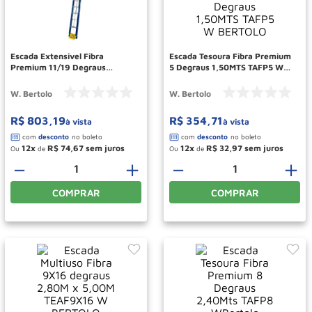
Roda
10
º
Escada Extensivel Fibra
Escada Tesoura Fibra Premium
Premium 11/19 Degraus
5 Degraus 1,50MTS TAFP5 W
3,50M/5,90M EAFP19 W
BERTOLO
BERTOLO
W. Bertolo
W. Bertolo
R$
803
,
19
R$
354
,
71
à vista
à vista
12
R$
74
,
67
12
R$
32
,
97
Ou
de
Ou
de
－
＋
－
＋
COMPRAR
COMPRAR