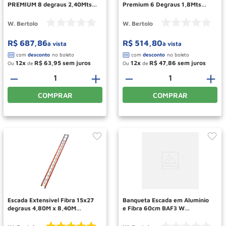
PREMIUM 8 degraus 2,40Mts
Premium 6 Degraus 1,8Mts
TAFDP8 W BERTOLO
TAFDP6 W BERTOLO
W. Bertolo
W. Bertolo
R$
687
,
86
R$
514
,
80
à vista
à vista
12
R$
63
,
95
12
R$
47
,
86
Ou
de
Ou
de
－
＋
－
＋
COMPRAR
COMPRAR
Escada Extensivel Fibra 15x27
Banqueta Escada em Aluminio
degraus 4,80M x 8,40M
e Fibra 60cm BAF3 W
EAFV27 W BERTOLO
BERTOLO