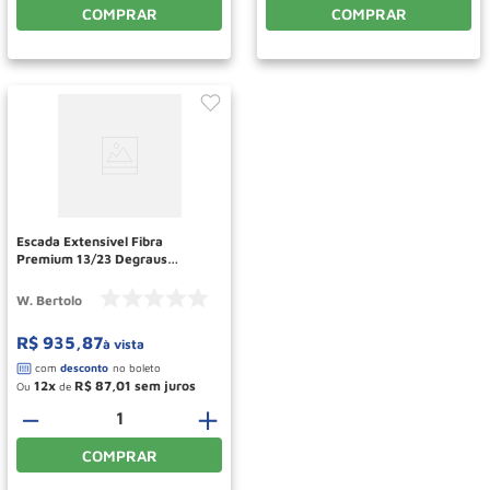
COMPRAR
COMPRAR
Escada Extensivel Fibra
Premium 13/23 Degraus
4,10M/7,10M EAFP23 W
BERTOLO
W. Bertolo
R$
935
,
87
à vista
12
R$
87
,
01
Ou
de
－
＋
COMPRAR