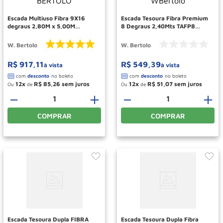
Escada Multiuso Fibra 9X16
Escada Tesoura Fibra Premium
degraus 2,80M x 5,00M
8 Degraus 2,40Mts TAFP8
TEAF9X16 W BERTOLO
WBertolo
W. Bertolo
W. Bertolo
R$
917
,
11
R$
549
,
39
à vista
à vista
12
R$
85
,
26
12
R$
51
,
07
Ou
de
Ou
de
－
＋
－
＋
COMPRAR
COMPRAR
Escada Tesoura Dupla FIBRA
Escada Tesoura Dupla Fibra