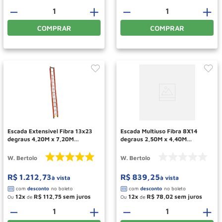
－
＋
－
＋
COMPRAR
COMPRAR
Escada Extensivel Fibra 13x23
Escada Multiuso Fibra 8X14
degraus 4,20M x 7,20M
degraus 2,50M x 4,40M
EAFV23 W BERTOLO
TEAF8X14 W BERTOLO
W. Bertolo
W. Bertolo
R$
1
.
212
,
73
R$
839
,
25
à vista
à vista
12
R$
112
,
75
12
R$
78
,
02
Ou
de
Ou
de
－
＋
－
＋