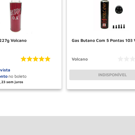
227g Volcano
Gas Butano Com 5 Pontas 103 
Volcano
 vista
INDISPONÍVEL
,
23
＋
COMPRAR