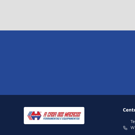
Cent
Te
W