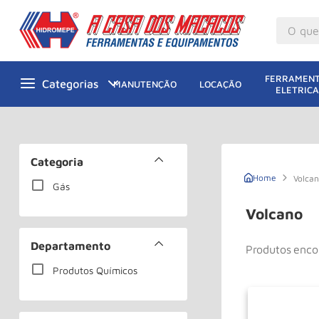
O que v
M
1
º
FERRAMENT
MANUTENÇÃO
LOCAÇÃO
ELETRICA
Gu
2
º
M
3
º
Ta
4
º
Categoria
M
5
º
Volca
Gás
G
6
º
Volcano
M
7
º
Departamento
Produtos
R
8
º
Produtos Químicos
Ro
9
º
Pa
10
º