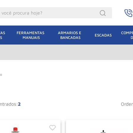
ocê procura hoje?
acacos
AS 
FERRAMENTAS 
ARMARIOS E 
COMPR
ESCADAS
S
MANUAIS
BANCADAS
incho Eletrico
acaco Hidraulico
lha Eletrica
acaco Jacare
no
uincho
acaco
2
orde
oda
dizio
leteira