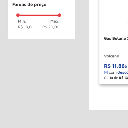
Faixas de preço
R$ 13,00
R$ 20,00
Gas Butano 
Volcano
R$
11
,
86
à
Ou
1
de
R$
13
－