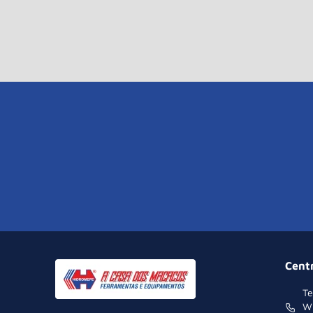
Cent
Te
W