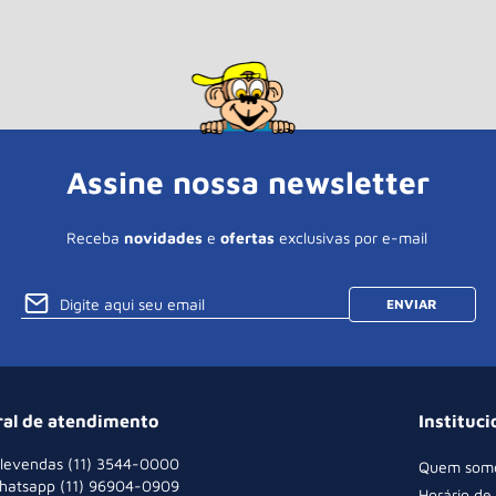
Assine nossa newsletter
Receba
novidades
e
ofertas
exclusivas por e-mail
ENVIAR
ral de atendimento
Instituci
levendas (11) 3544-0000
Quem som
hatsapp (11) 96904-0909
Horário de