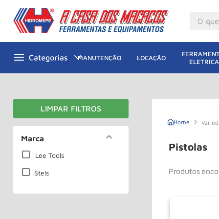
O que v
M
1
º
FERRAMENT
MANUTENÇÃO
LOCAÇÃO
ELETRICA
Gu
2
º
M
3
º
M
4
º
G
5
º
Varie
Ta
Marca
6
º
Pistolas
M
Lee Tools
7
º
Produtos
Ta
8
º
Stels
Ro
9
º
R
10
º