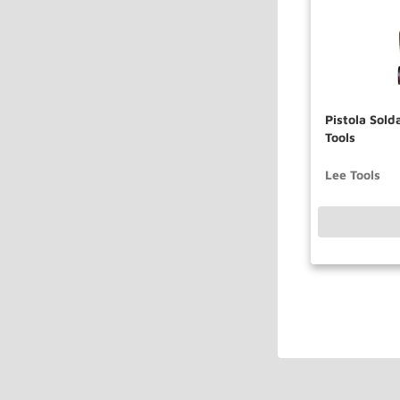
Pistola Solda 40w 110v 604505 
Tools
Lee Tools