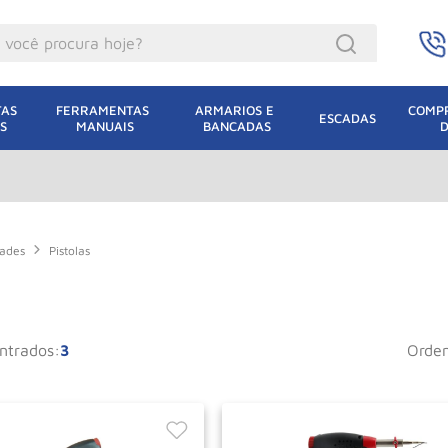
ocê procura hoje?
acacos
AS 
FERRAMENTAS 
ARMARIOS E 
COMPR
ESCADAS
S
MANUAIS
BANCADAS
incho Eletrico
acaco Hidraulico
acaco Jacare
uincho
dades
Pistolas
lha Eletrica
acaco
3
orde
lha
dizio
oda