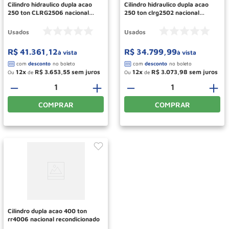
Cilindro hidraulico dupla acao
Cilindro hidraulico dupla acao
250 ton CLRG2506 nacional
250 ton clrg2502 nacional
recondicionado
recondicionado
Usados
Usados
R$
41
.
361
,
12
R$
34
.
799
,
99
à vista
à vista
12
R$
3
.
653
,
55
12
R$
3
.
073
,
98
Ou
de
Ou
de
－
＋
－
＋
COMPRAR
COMPRAR
Cilindro dupla acao 400 ton
rr4006 nacional recondicionado