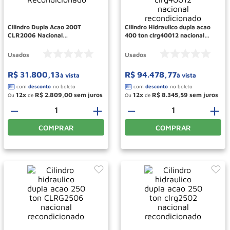
Rodizio
10
º
Cilindro Dupla Acao 200T
Cilindro Hidraulico dupla acao
CLR2006 Nacional
400 ton clrg40012 nacional
Recondicionado
recondicionado
Usados
Usados
R$
31
.
800
,
13
R$
94
.
478
,
77
à vista
à vista
12
R$
2
.
809
,
00
12
R$
8
.
345
,
59
Ou
de
Ou
de
－
＋
－
＋
COMPRAR
COMPRAR