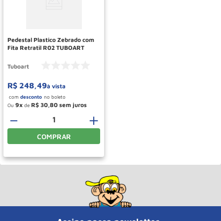
Rodizio
10
º
Pedestal Plastico Zebrado com
Fita Retratil R02 TUBOART
Tuboart
R$
248
,
49
à vista
9
R$
30
,
80
Ou
de
－
＋
COMPRAR