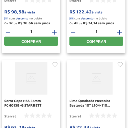
Starret
Starret
R$
98
,
58
R$
122
,
42
à vista
à vista
3
R$
36
,
66
4
R$
34
,
14
Ou
de
Ou
de
－
＋
－
＋
COMPRAR
COMPRAR
Serra Copo HSS 35mm
Lima Quadrada Mecanica
FCH0138-G STARRETT
Bastarda 10'' L104-110
STARRETT
Starret
Starret
R$
63
,
28
R$
22
,
33
à vista
à vista