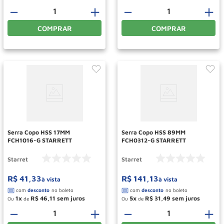
－
＋
－
＋
COMPRAR
COMPRAR
Serra Copo HSS 17MM
Serra Copo HSS 89MM
FCH1016-G STARRETT
FCH0312-G STARRETT
Starret
Starret
R$
41
,
33
R$
141
,
13
à vista
à vista
1
R$
46
,
11
5
R$
31
,
49
Ou
de
Ou
de
－
＋
－
＋