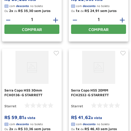
2
R$
35
,
30
1
R$
24
,
91
Ou
de
Ou
de
－
＋
－
＋
COMPRAR
COMPRAR
Serra Copo HSS 30mm
Serra Copo HSS 20MM
FCH0136-G STARRETT
FCH2532-G STARRETT
Starret
Starret
R$
59
,
81
R$
41
,
62
à vista
à vista
2
R$
33
,
36
1
R$
46
,
43
Ou
de
Ou
de