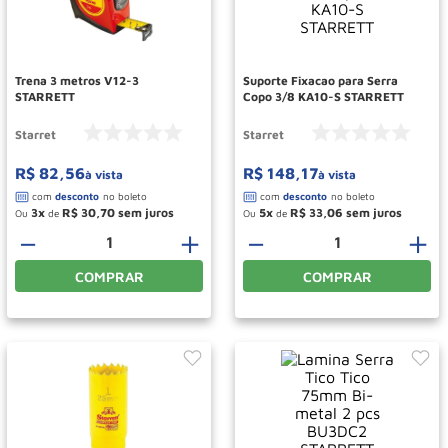
Rodizio
10
º
Trena 3 metros V12-3
Suporte Fixacao para Serra
STARRETT
Copo 3/8 KA10-S STARRETT
Starret
Starret
R$
82
,
56
R$
148
,
17
à vista
à vista
3
R$
30
,
70
5
R$
33
,
06
Ou
de
Ou
de
－
＋
－
＋
COMPRAR
COMPRAR