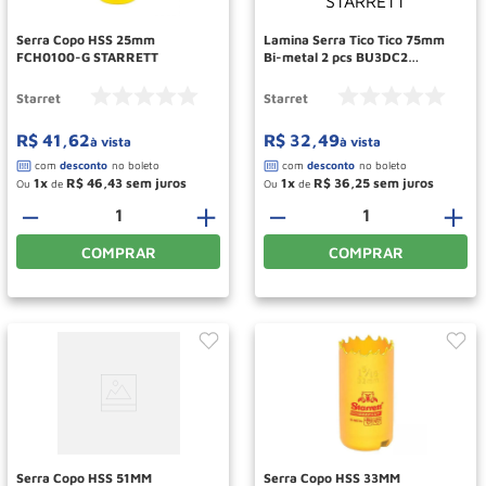
Serra Copo HSS 25mm
Lamina Serra Tico Tico 75mm
FCH0100-G STARRETT
Bi-metal 2 pcs BU3DC2
STARRETT
Starret
Starret
R$
41
,
62
R$
32
,
49
à vista
à vista
1
R$
46
,
43
1
R$
36
,
25
Ou
de
Ou
de
－
＋
－
＋
COMPRAR
COMPRAR
Serra Copo HSS 51MM
Serra Copo HSS 33MM