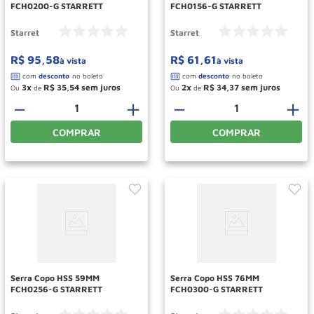
FCH0200-G STARRETT
FCH0156-G STARRETT
Starret
Starret
R$
95
,
58
R$
61
,
61
à vista
à vista
3
R$
35
,
54
2
R$
34
,
37
Ou
de
Ou
de
－
＋
－
＋
COMPRAR
COMPRAR
Serra Copo HSS 59MM
Serra Copo HSS 76MM
FCH0256-G STARRETT
FCH0300-G STARRETT