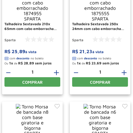
Roda
10
º
Talhadeira Sextavada 210x
Talhadeira Sextavada 250x
65mm com cabo emborrachado
24mm com cabo emborrachado
1874955 SPARTA
1875555 SPARTA
Sparta
Sparta
R$
25
,
89
R$
21
,
23
à vista
à vista
1
R$
28
,
89
1
R$
23
,
69
Ou
de
Ou
de
－
＋
－
＋
COMPRAR
COMPRAR