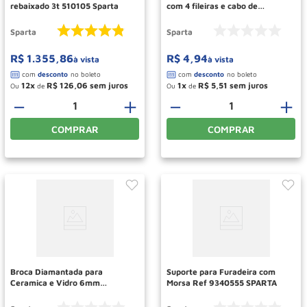
rebaixado 3t 510105 Sparta
com 4 fileiras e cabo de
madeira SPARTA
Sparta
Sparta
R$
1
.
355
,
86
R$
4
,
94
à vista
à vista
12
R$
126
,
06
1
R$
5
,
51
Ou
de
Ou
de
－
＋
－
＋
COMPRAR
COMPRAR
Broca Diamantada para
Suporte para Furadeira com
Ceramica e Vidro 6mm
Morsa Ref 9340555 SPARTA
Cilindrica Ref 7280655 SPARTA