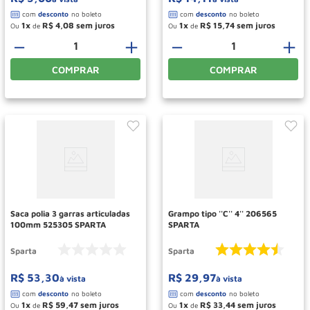
1
R$
4
,
08
1
R$
15
,
74
Ou
de
Ou
de
－
＋
－
＋
COMPRAR
COMPRAR
Saca polia 3 garras articuladas
Grampo tipo ''C'' 4'' 206565
100mm 525305 SPARTA
SPARTA
Sparta
Sparta
R$
53
,
30
R$
29
,
97
à vista
à vista
1
R$
59
,
47
1
R$
33
,
44
Ou
de
Ou
de