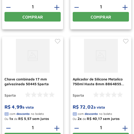
－
＋
－
＋
COMPRAR
COMPRAR
Chave combinada 17 mm
Aplicador de Silicone Metalico
galvazinada 50445 Sparta
750ml Haste 8mm 8864855
SPARTA
Sparta
Sparta
R$
4
,
99
R$
72
,
02
à vista
à vista
1
R$
5
,
57
2
R$
40
,
17
Ou
de
Ou
de
－
＋
－
＋