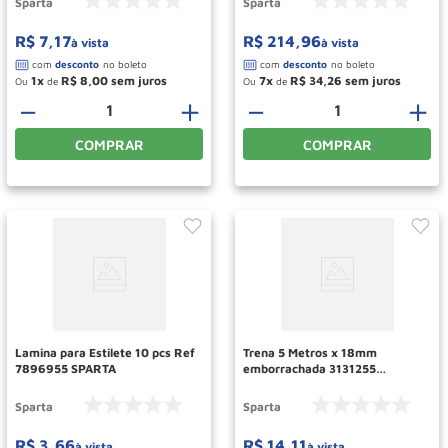
Sparta
Sparta
R$
7
,
17
R$
214
,
96
à vista
à vista
1
R$
8
,
00
7
R$
34
,
26
Ou
de
Ou
de
－
＋
－
＋
COMPRAR
COMPRAR
Lamina para Estilete 10 pcs Ref
Trena 5 Metros x 18mm
7896955 SPARTA
emborrachada 3131255
SPARTA
Sparta
Sparta
R$
3
,
66
R$
14
,
11
à vista
à vista