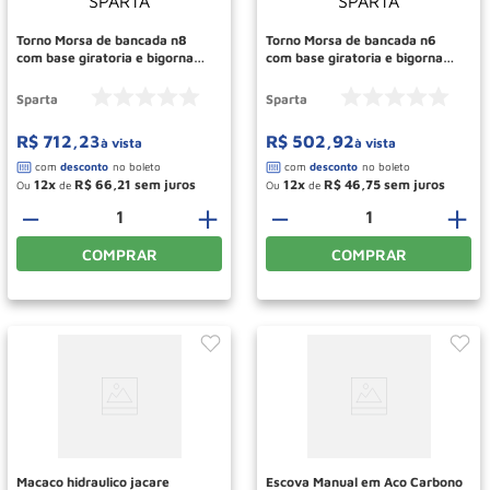
Torno Morsa de bancada n8
Torno Morsa de bancada n6
com base giratoria e bigorna
com base giratoria e bigorna
SPARTA
SPARTA
Sparta
Sparta
R$
712
,
23
R$
502
,
92
à vista
à vista
12
R$
66
,
21
12
R$
46
,
75
Ou
de
Ou
de
－
＋
－
＋
COMPRAR
COMPRAR
Macaco hidraulico jacare
Escova Manual em Aco Carbono