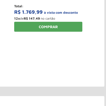
Total:
R$
1
.
769
,
99
à vista
12
x
de
R$
147
,
49
COMPRAR