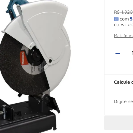
R$
1
.
920
Ou
R$
1
.
76
Mais for
Calcule 