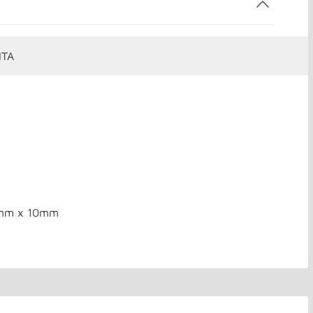
ITA
m
0mm x 10mm