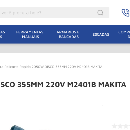
ocê procura hoje?
acacos
AS 
FERRAMENTAS 
ARMARIOS E 
COMPR
ESCADAS
S
MANUAIS
BANCADAS
incho Eletrico
acaco Hidraulico
acaco Jacare
ra Policorte Rapida 2050W DISCO 355MM 220V M2401B MAKITA
uincho
lha Eletrica
 DISCO 355MM 220V M2401B MAKITA
acaco
lha
dizio
oda