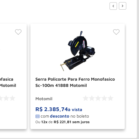
ofasica
Serra Policorte Para Ferro Monofasico
Se
Motomil
Sc-100m 41888 Motomil
Sc
Motomil
Mo
R$
2
.
385
,
74
R
à vista
Ou
12
de
R$
221
,
81
O
－
＋
PRAR
COMPRAR