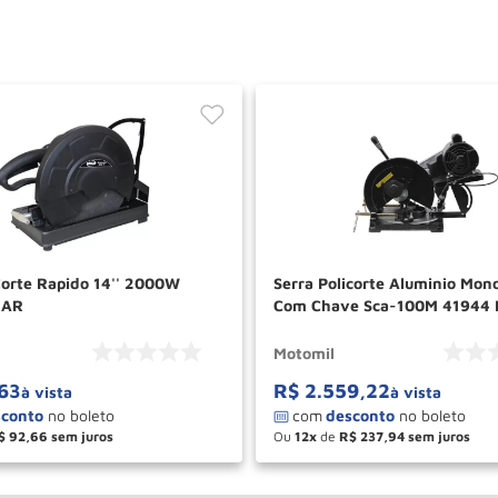
Corte Rapido 14'' 2000W
Serra Policorte Aluminio Mon
MAR
Com Chave Sca-100M 41944 
Motomil
63
R$
2
.
559
,
22
à vista
à vista
$
92
,
66
Ou
12
de
R$
237
,
94
＋
－
＋
COMPRAR
COM