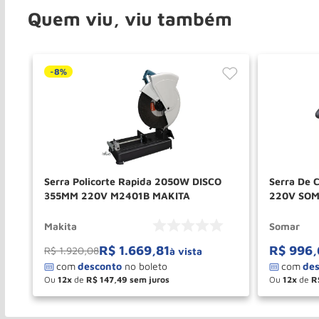
Quem viu, viu também
-
8%
Serra Policorte Rapida 2050W DISCO
Serra De 
355MM 220V M2401B MAKITA
220V SO
Makita
Somar
R$
1
.
669
,
81
R$
996
,
R$
1
.
920
,
08
à vista
Ou
12
de
R$
147
,
49
Ou
12
de
R
－
＋
－
COMPRAR