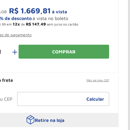
R$
1
.
669
,
81
,
08
à vista
12
R$
147
,
49
9
,
99
em
de
sem juros no cartão
mas de pagamento
＋
COMPRAR
o frete
Não sei meu CEP
Retire na loja