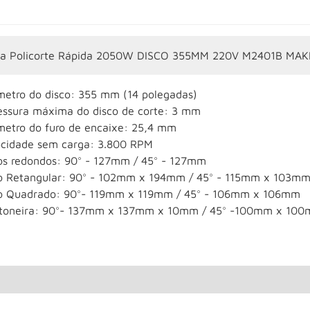
ra Policorte Rápida 2050W DISCO 355MM 220V M2401B MAK
metro do disco: 355 mm (14 polegadas)
essura máxima do disco de corte: 3 mm
metro do furo de encaixe: 25,4 mm
ocidade sem carga: 3.800 RPM
os redondos: 90° - 127mm / 45° - 127mm
o Retangular: 90° - 102mm x 194mm / 45° - 115mm x 103m
o Quadrado: 90°- 119mm x 119mm / 45° - 106mm x 106mm
toneira: 90°- 137mm x 137mm x 10mm / 45° -100mm x 10