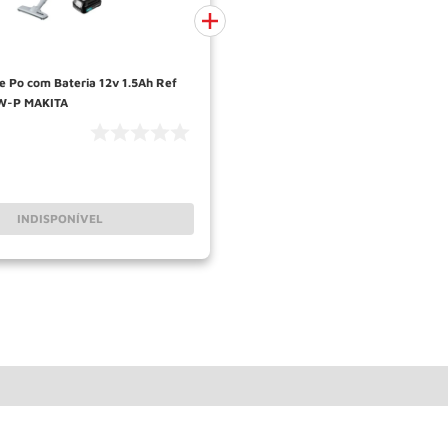
e Po com Bateria 12v 1.5Ah Ref
W-P MAKITA
INDISPONÍVEL