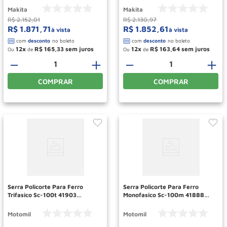
Makita
Makita
R$
2
.
152
,
01
R$
2
.
130
,
97
R$
1
.
871
,
71
R$
1
.
852
,
61
à vista
à vista
12
R$
165
,
33
12
R$
163
,
64
Ou
de
Ou
de
－
＋
－
＋
COMPRAR
COMPRAR
Serra Policorte Para Ferro
Serra Policorte Para Ferro
Trifasico Sc-100t 41903
Monofasico Sc-100m 41888
Motomil
Motomil
Motomil
Motomil