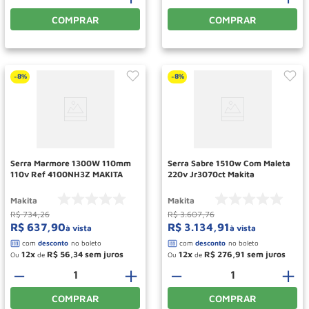
COMPRAR
COMPRAR
8%
8%
-
-
Serra Marmore 1300W 110mm
Serra Sabre 1510w Com Maleta
110v Ref 4100NH3Z MAKITA
220v Jr3070ct Makita
Makita
Makita
R$
734
,
26
R$
3
.
607
,
76
R$
637
,
90
R$
3
.
134
,
91
à vista
à vista
12
R$
56
,
34
12
R$
276
,
91
Ou
de
Ou
de
－
＋
－
＋
COMPRAR
COMPRAR