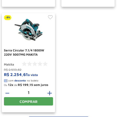
8%
-
Serra Circular 7.1/4 1800W
220V 5007MG MAKITA
Makita
R$
2
.
593
,
82
R$
2
.
254
,
61
à vista
12
R$
199
,
15
Ou
de
－
＋
COMPRAR