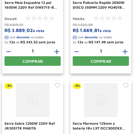
Serra Meia Esquadria 12 pol
Serra Policorte Rapida 2050W
1600W 220V Ref DWS715-B2
DISCO 355MM 220V M2401B
DEWALT
MAKITA
Dewalt
Makita
R$
4
.
615
,
51
R$
1
.
920
,
08
R$
3
.
889
,
02
R$
1
.
669
,
81
à vista
à vista
12
R$
343
,
52
12
R$
147
,
49
Ou
de
Ou
de
－
＋
－
＋
COMPRAR
COMPRAR
8%
8%
-
-
Serra Sabre 1200W 220V Ref
Serra Marmore 125mm a
JR3051TK MAKITA
bateria 18v LXT DCC500ZKX1
MAKITA