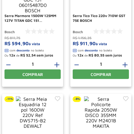
Roda
10
º
Serra Marmore 1500W 125MM
Serra Tico Tico 220v 710W GST
127V TITAN GDC 151
75E BOSCH
06015487D0 BOSCH
Bosch
Bosch
R$
811
,
75
R$
1
.
156
,
35
R$
594
,
90
R$
911
,
90
à vista
à vista
12
R$
52
,
54
12
R$
80
,
55
Ou
de
Ou
de
－
＋
－
＋
COMPRAR
COMPRAR
11%
8%
-
-