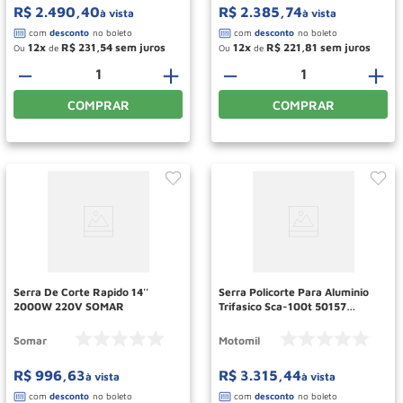
R$
2
.
490
,
40
R$
2
.
385
,
74
à vista
à vista
12
R$
231
,
54
12
R$
221
,
81
Ou
de
Ou
de
－
＋
－
＋
COMPRAR
COMPRAR
Serra De Corte Rapido 14''
Serra Policorte Para Aluminio
2000W 220V SOMAR
Trifasico Sca-100t 50157
Motomil
Somar
Motomil
R$
996
,
63
R$
3
.
315
,
44
à vista
à vista