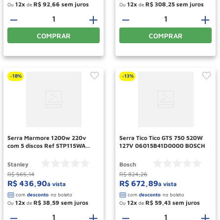
12
R$
92
,
66
12
R$
308
,
25
Ou
de
Ou
de
－
＋
－
＋
COMPRAR
COMPRAR
18%
13%
-
-
Serra Marmore 1200w 220v
Serra Tico Tico GTS 750 520W
com 5 discos Ref STP115WA
127V 06015B41D0000 BOSCH
STANLEY
Stanley
Bosch
R$
565
,
14
R$
824
,
26
R$
436
,
90
R$
672
,
89
à vista
à vista
12
R$
38
,
59
12
R$
59
,
43
Ou
de
Ou
de
－
＋
－
＋