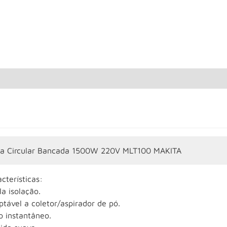
ra Circular Bancada 1500W 220V MLT100 MAKITA
cterísticas:
a isolação.
tável a coletor/aspirador de pó.
o instantâneo.