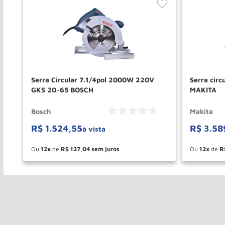
Serra Circular 7.1/4pol 2000W 220V
Serra circ
GKS 20-65 BOSCH
MAKITA
Bosch
Makita
R$
1
.
524
,
55
R$
3
.
58
à vista
Ou
12
de
R$
127
,
04
Ou
12
de
R
－
＋
－
COMPRAR