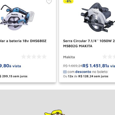
-
8%
ular a bateria 18v DHS680Z
Serra Circular 7.1/4'' 1050W
M5802G MAKITA
Makita
9
,
80
R$
1
.
451
,
81
R$
1
.
669
,
24
à vista
à vi
$
299
,
15
Ou
12
de
R$
128
,
24
＋
－
＋
COMPRAR
COM