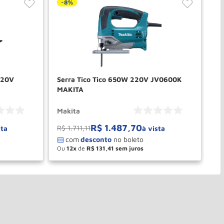
-
8%
-
 220V
Serra Tico Tico 650W 220V JV0600K
Se
MAKITA
MA
Makita
Ma
R$
1
.
487
,
70
R$
1
.
711
,
11
R$
sta
à vista
Ou
12
de
R$
131
,
41
O
－
＋
PRAR
COMPRAR