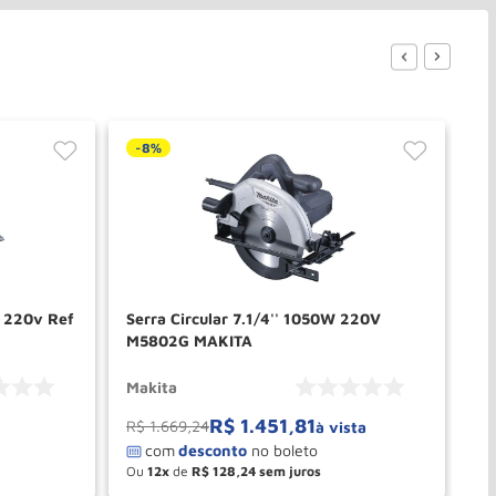
-
8%
-
W 220v Ref
Serra Circular 7.1/4'' 1050W 220V
Se
M5802G MAKITA
MA
Makita
Ma
R$
1
.
451
,
81
R$
1
.
669
,
24
R$
à vista
Ou
12
de
R$
128
,
24
O