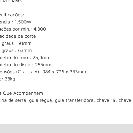
ida suave.
cificações:
ência : 1.500W
ações por min.: 4.300
acidade de corte
0 graus : 91mm
5 graus : 63mm
metro do furo : 25,4mm
metro do disco : 255mm
ensões (C x L x A): 984 x 726 x 333mm
o: 38kg
ns Que Acompanham:
na de serra, guia régua, guia transferidora, chave 19, chave