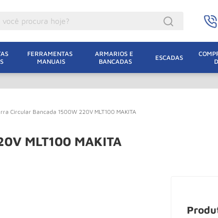
ocê procura hoje?
acacos
AS 
FERRAMENTAS 
ARMARIOS E 
COMPR
ESCADAS
S
MANUAIS
BANCADAS
incho Eletrico
acaco Hidraulico
uincho
rra Circular Bancada 1500W 220V MLT100 MAKITA
acaco Jacare
lha Eletrica
220V MLT100 MAKITA
acaco
lha
dizio
leteira
Produ