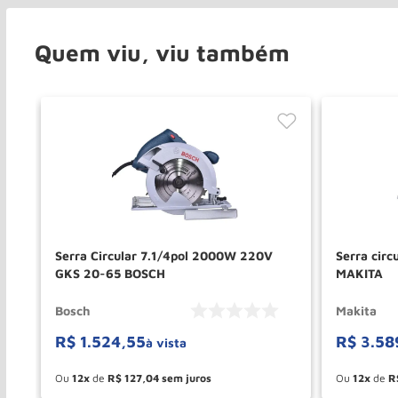
Quem viu, viu também
Serra Circular 7.1/4pol 2000W 220V
Serra circ
GKS 20-65 BOSCH
MAKITA
Bosch
Makita
R$
1
.
524
,
55
R$
3
.
58
à vista
Ou
12
de
R$
127
,
04
Ou
12
de
R