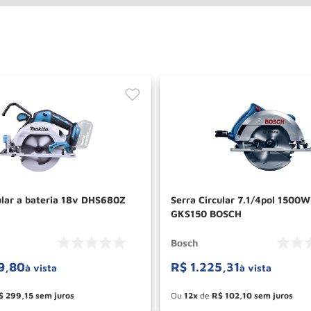
ular a bateria 18v DHS680Z
Serra Circular 7.1/4pol 1500
GKS150 BOSCH
Bosch
9
,
80
R$
1
.
225
,
31
à vista
à vista
$
299
,
15
Ou
12
de
R$
102
,
10