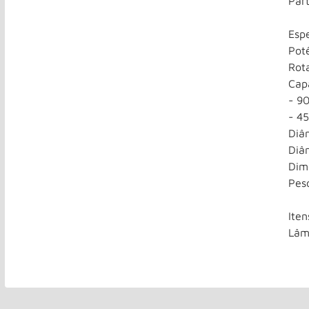
Part
Espe
Pot
Rot
Cap
- 9
- 4
Diâ
Diâ
Dim
Pes
Ite
Lâmi