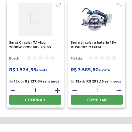
Serra Circular 7.1/4pol
Serra circular a bateria 18v
2000W 220V GKS 20-65
DHS680Z MAKITA
BOSCH
Bosch
Makita
R$
1
.
524
,
55
R$
3
.
589
,
80
à vista
à vista
12
R$
127
,
04
12
R$
299
,
15
Ou
de
Ou
de
－
＋
－
＋
COMPRAR
COMPRAR