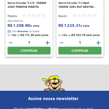
Serra Circular 7.1/4'' 1050W
Serra Circular 7.1/4pol
220V M5801B MAKITA
1500W 220v Ref GKS150
BOSCH
Makita
Bosch
R$
1
.
447
,
91
R$
1
.
258
,
90
R$
1
.
225
,
31
à vista
à vista
12
R$
111
,
20
12
R$
102
,
10
Ou
de
Ou
de
－
＋
－
＋
COMPRAR
COMPRAR
Assine nossa newsletter
Receba
novidades
e
ofertas
exclusivas por e-mail