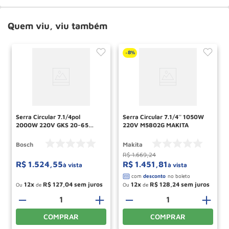
Quem viu, viu também
8%
-
Serra Circular 7.1/4pol
Serra Circular 7.1/4'' 1050W
2000W 220V GKS 20-65
220V M5802G MAKITA
BOSCH
Bosch
Makita
R$
1
.
669
,
24
R$
1
.
524
,
55
R$
1
.
451
,
81
à vista
à vista
12
R$
127
,
04
12
R$
128
,
24
Ou
de
Ou
de
－
＋
－
＋
COMPRAR
COMPRAR