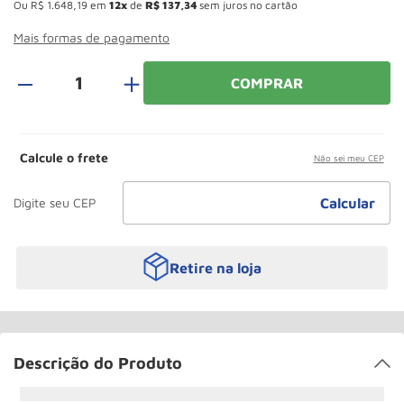
Ou
R$
1
.
648
,
19
em
12
de
R$
137
,
34
sem juros no cartão
Roda
10
º
Mais formas de pagamento
＋
COMPRAR
Calcule o frete
Não sei meu CEP
Retire na loja
Descrição do Produto