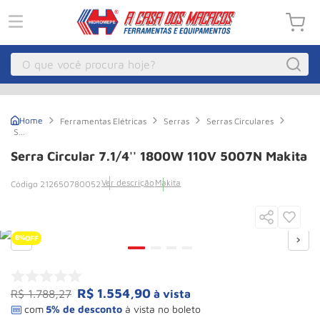
O que você procura hoje?
Macacos
1
º
Ferramentas Elétricas
Serras
Serras Circulares
Guincho Eletrico
2
º
Serra
Circular
7.1/4''
Macaco Hidraulico
Serra Circular 7.1/4'' 1800W 110V 5007N Makita
3
º
1800W
110V
Talha Eletrica
4
º
Ver descrição
Makita
212650780052
5007N
Makita
Macaco Jacare
5
º
Guincho
6
º
8%
OFF
Macaco
7
º
Rodizio
8
º
R$
1
.
554
,
90
R$
1
.
788
,
27
à vista
Talha
9
º