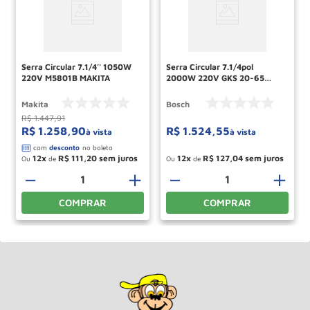
Serra Circular 7.1/4'' 1050W
Serra Circular 7.1/4pol
220V M5801B MAKITA
2000W 220V GKS 20-65
BOSCH
Makita
Bosch
R$
1
.
447
,
91
R$
1
.
258
,
90
R$
1
.
524
,
55
à vista
à vista
12
R$
111
,
20
12
R$
127
,
04
Ou
de
Ou
de
－
＋
－
＋
COMPRAR
COMPRAR