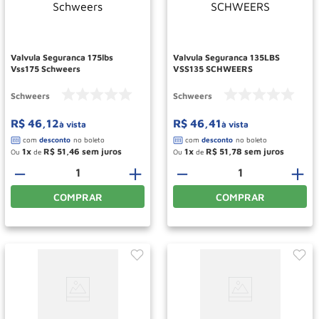
Roda
10
º
Valvula Seguranca 175lbs
Valvula Seguranca 135LBS
Vss175 Schweers
VSS135 SCHWEERS
Schweers
Schweers
R$
46
,
12
R$
46
,
41
à vista
à vista
1
R$
51
,
46
1
R$
51
,
78
Ou
de
Ou
de
－
＋
－
＋
COMPRAR
COMPRAR