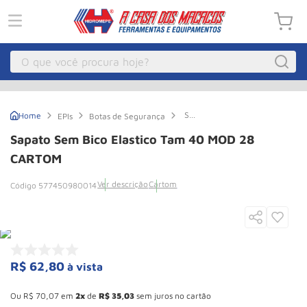
O que você procura hoje?
Macacos
1
º
Sapato
EPIs
Botas de Segurança
Guincho Eletrico
2
º
sem
Bico
Sapato Sem Bico Elastico Tam 40 MOD 28
Elastico
Macaco Hidraulico
3
º
Tam
CARTOM
40
Macaco Jacare
4
º
MOD
Ver descrição
Cartom
577450980014
28
Guincho
5
º
CARTOM
Talha Eletrica
6
º
Macaco
7
º
R$
62
,
80
à vista
Talha
8
º
Esconder - Ganhe 10,37% de desconto pagando no boleto
Rodizio
9
º
Ou
R$
70
,
07
em
2
de
R$
35
,
03
sem juros no cartão