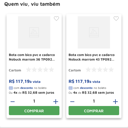
Quem viu, viu também
Bota com bico pvc e cadarco
Bota com bico pvc e cadarco
Nobuck marrom 36 TP092
Nobuck marrom 43 TP092
CARTOM
CARTOM
Cartom
Cartom
R$
117
,
19
R$
117
,
19
à vista
à vista
4
R$
32
,
68
4
R$
32
,
68
Ou
de
Ou
de
＋
－
＋
－
＋
COMPRAR
COMPRAR