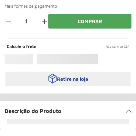
Roda
10
º
Mais formas de pagamento
＋
COMPRAR
Calcule o frete
Não sei meu CEP
Retire na loja
Descrição do Produto