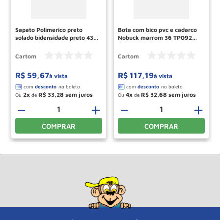
Sapato Polimerico preto
Bota com bico pvc e cadarco
solado bidensidade preto 43
Nobuck marrom 36 TP092
COB201 CARTOM
CARTOM
Cartom
Cartom
R$
59
,
67
R$
117
,
19
à vista
à vista
2
R$
33
,
28
4
R$
32
,
68
Ou
de
Ou
de
＋
－
＋
－
＋
COMPRAR
COMPRAR