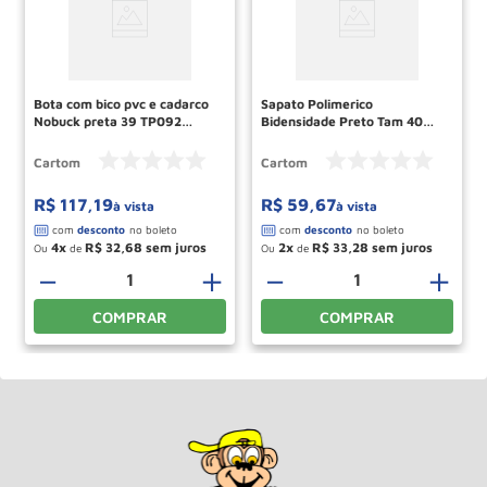
Bota com bico pvc e cadarco
Sapato Polimerico
Nobuck preta 39 TP092
Bidensidade Preto Tam 40
CARTOM
Ref COB201 CARTOM
Cartom
Cartom
R$
117
,
19
R$
59
,
67
à vista
à vista
4
R$
32
,
68
2
R$
33
,
28
Ou
de
Ou
de
＋
－
＋
－
＋
COMPRAR
COMPRAR