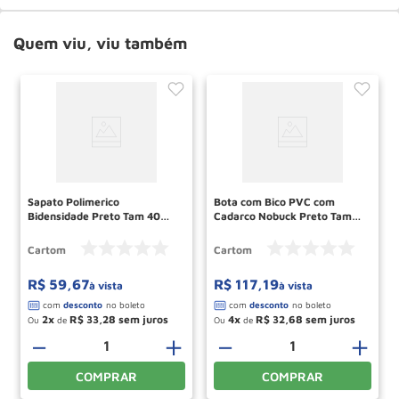
Quem viu, viu também
Sapato Polimerico
Bota com Bico PVC com
Bidensidade Preto Tam 40
Cadarco Nobuck Preto Tam
Ref COB201 CARTOM
40 Ref TP092 CARTOM
Cartom
Cartom
R$
59
,
67
R$
117
,
19
à vista
à vista
2
R$
33
,
28
4
R$
32
,
68
Ou
de
Ou
de
＋
－
＋
－
＋
COMPRAR
COMPRAR