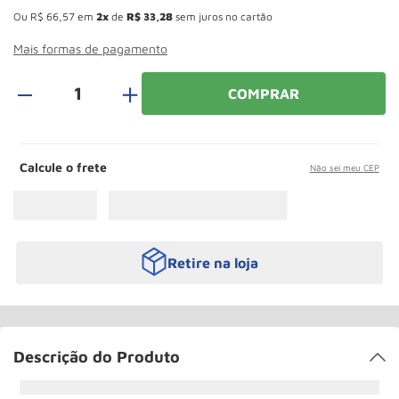
Roda
10
º
Ou
R$
66
,
57
em
2
de
R$
33
,
28
sem juros no cartão
Mais formas de pagamento
＋
COMPRAR
Calcule o frete
Não sei meu CEP
Retire na loja
Descrição do Produto