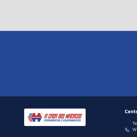
Cent
Te
W