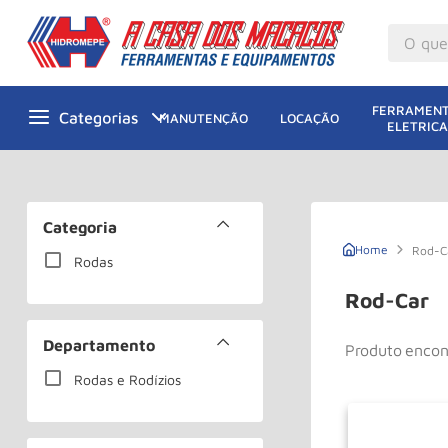
O que v
M
1
º
FERRAMENT
MANUTENÇÃO
LOCAÇÃO
ELETRICA
Gu
2
º
M
3
º
Ta
4
º
Categoria
M
5
º
Rod-C
Rodas
G
6
º
Rod-Car
M
7
º
Departamento
Produto
Ro
8
º
Rodas e Rodízios
Ta
9
º
R
10
º