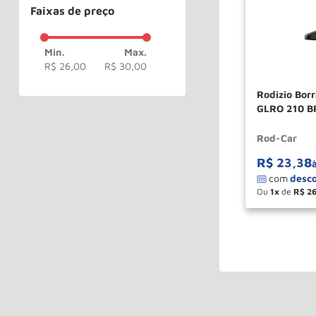
Faixas de preço
R$ 26,00
R$ 30,00
Rodizio Bor
GLRO 210 
Rod-Car
R$
23
,
38
Ou
1
de
R$
2
－