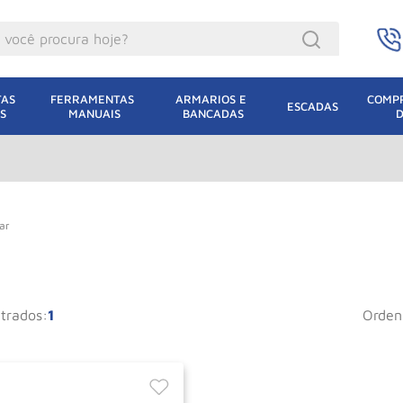
ocê procura hoje?
acacos
AS 
FERRAMENTAS 
ARMARIOS E 
COMPR
ESCADAS
S
MANUAIS
BANCADAS
incho Eletrico
acaco Hidraulico
lha Eletrica
acaco Jacare
ar
uincho
acaco
1
orde
dizio
lha
oda