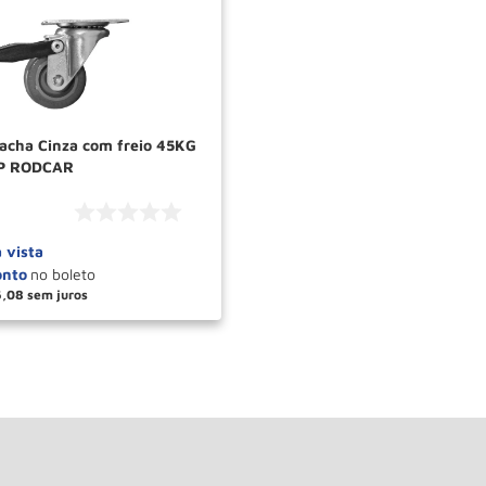
racha Cinza com freio 45KG
BP RODCAR
à vista
6
,
08
＋
COMPRAR