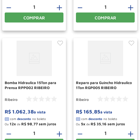
－
＋
－
＋
COMPRAR
COMPRAR
Bomba Hidraulica 15Ton para
Reparo para Guincho Hidraulico
Prensa RPP002 RIBEIRO
1Ton RGP005 RIBEIRO
Ribeiro
Ribeiro
R$
1
.
062
,
38
R$
165
,
85
à vista
à vista
12
R$
98
,
77
5
R$
35
,
16
Ou
de
Ou
de
－
＋
－
＋