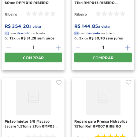
60ton RPP1010 RIBEIRO
7Ton RMP045 RIBEIRO
POTENTE
Ribeiro
Ribeiro
R$
354
,
20
R$
144
,
85
à vista
à vista
12
R$
31
,
28
5
R$
30
,
70
Ou
de
Ou
de
－
＋
－
＋
COMPRAR
COMPRAR
Pistao Injetor 5/8 Macaco
Reparo para Prensa Hidraulica
Jacare 1,5Ton a 2Ton RMP050
15Ton Ref RP007 RIBEIRO
RIBEIRO