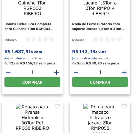
Paleteira
10
º
Bomba Hidraulica Completa
Roda de Ferro Giratorio com
para Guincho 1Ton RGP002
suporte Jacare 1,5Ton a 2Ton
RIBEIRO
RMP014 RIBEIRO
Ribeiro
Ribeiro
R$
1
.
687
,
91
R$
142
,
45
à vista
à vista
12
R$
156
,
93
5
R$
30
,
20
Ou
de
Ou
de
－
＋
－
＋
COMPRAR
COMPRAR