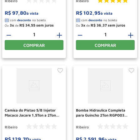
Ribeiro
Ribeiro
R$
97
,
80
R$
102
,
95
à vista
à vista
3
R$
34
,
55
3
R$
36
,
37
Ou
de
Ou
de
－
＋
－
＋
COMPRAR
COMPRAR
Camisa do Pistao 5/8 Injetor
Bomba Hidraulica Completa
Macaco Jacare 1,5Ton a 2Ton
para Guincho 2Ton RGP003
RMP083 RIBEIRO
RIBEIRO
Ribeiro
Ribeiro
R$
129
,
70
R$
2
.
591
,
96
à vista
à vista