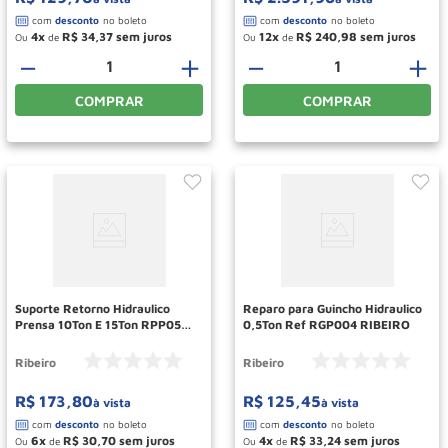
4
R$
34
,
37
12
R$
240
,
98
Ou
de
Ou
de
－
＋
－
＋
COMPRAR
COMPRAR
Suporte Retorno Hidraulico
Reparo para Guincho Hidraulico
Prensa 10Ton E 15Ton RPP054
0,5Ton Ref RGP004 RIBEIRO
RIBEIRO
Ribeiro
Ribeiro
R$
173
,
80
R$
125
,
45
à vista
à vista
6
R$
30
,
70
4
R$
33
,
24
Ou
de
Ou
de