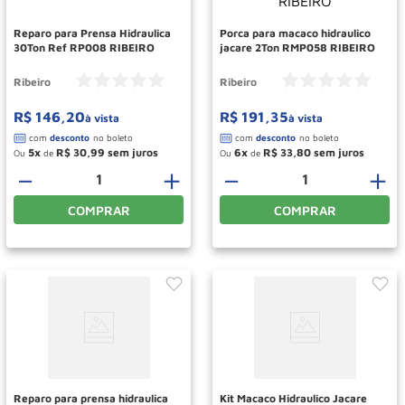
Reparo para Prensa Hidraulica
Porca para macaco hidraulico
30Ton Ref RP008 RIBEIRO
jacare 2Ton RMP058 RIBEIRO
Ribeiro
Ribeiro
R$
146
,
20
R$
191
,
35
à vista
à vista
5
R$
30
,
99
6
R$
33
,
80
Ou
de
Ou
de
－
＋
－
＋
COMPRAR
COMPRAR
Reparo para prensa hidraulica
Kit Macaco Hidraulico Jacare