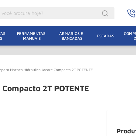
ocê procura hoje?
acacos
AS 
FERRAMENTAS 
ARMARIOS E 
COMPR
ESCADAS
S
MANUAIS
BANCADAS
incho Eletrico
acaco Hidraulico
uincho
eparo Macaco Hidraulico Jacare Compacto 2T POTENTE
acaco Jacare
lha Eletrica
re Compacto 2T POTENTE
acaco
lha
dizio
leteira
Produ