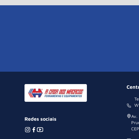
Cent
Te
W
Av.
Redes sociais
Pru
CEP