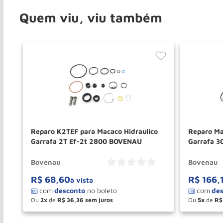
Quem viu, viu também
on
Reparo K2TEF para Macaco Hidraulico
Reparo Ma
Garrafa 2T Ef-2t 2800 BOVENAU
Garrafa 3
BOVENAU
Bovenau
Bovenau
R$
68
,
60
R$
166
,
à vista
Ou
2
de
R$
36
,
36
Ou
5
de
R$
－
＋
－
COMPRAR