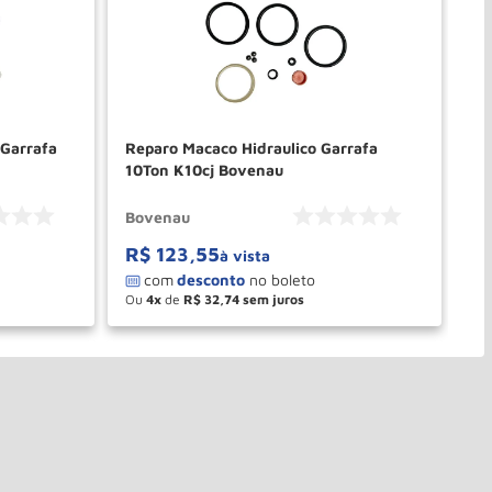
 Garrafa
Reparo Macaco Hidraulico Garrafa
Re
10Ton K10cj Bovenau
Re
Bovenau
Bo
R$
123
,
55
R
à vista
Ou
4
de
R$
32
,
74
O
－
＋
PRAR
COMPRAR