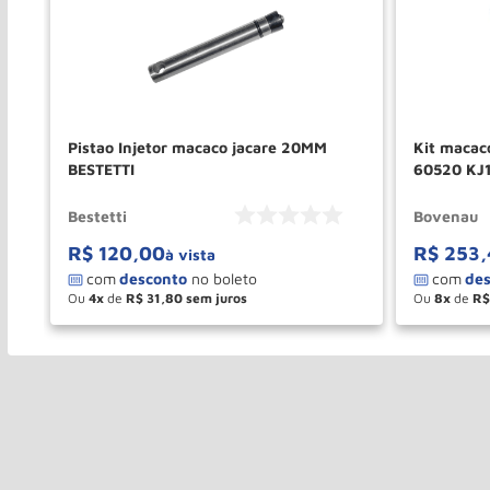
on
Pistao Injetor macaco jacare 20MM
Kit macac
BESTETTI
60520 KJ
BOVENAU
Bestetti
Bovenau
R$
120
,
00
R$
253
,
à vista
Ou
4
de
R$
31
,
80
Ou
8
de
R$
－
＋
－
COMPRAR