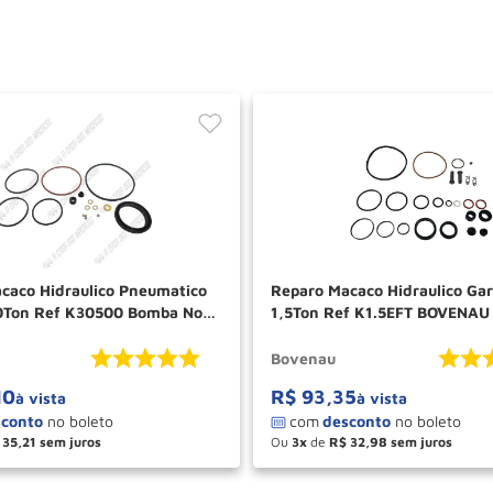
caco Hidraulico Pneumatico
Reparo Macaco Hidraulico Gar
0Ton Ref K30500 Bomba Nova
1,5Ton Ref K1.5EFT BOVENAU
Bovenau
10
R$
93
,
35
à vista
à vista
35
,
21
Ou
3
de
R$
32
,
98
＋
－
＋
COMPRAR
COM