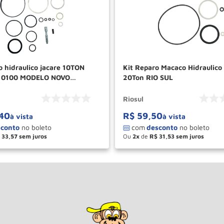
o hidraulico jacare 10TON
Kit Reparo Macaco Hidraulico
10100 MODELO NOVO
20Ton RIO SUL
Riosul
40
R$
59
,
50
à vista
à vista
33
,
57
Ou
2
de
R$
31
,
53
＋
－
＋
COMPRAR
COM