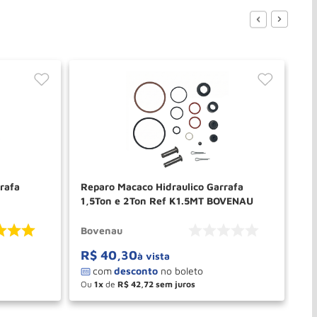
rafa
Reparo Macaco Hidraulico Garrafa
Re
1,5Ton e 2Ton Ref K1.5MT BOVENAU
Re
Bovenau
Bo
R$
40
,
30
R
à vista
Ou
1
de
R$
42
,
72
O
－
＋
PRAR
COMPRAR