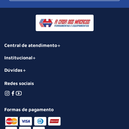
Central de atendimento
Institucional
Dúvidas
Redes sociais
Formas de pagamento