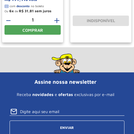
6
R$
31
,
81
Ou
de
－
＋
INDISPONÍVEL
COMPRAR
Assine nossa newsletter
Receba
novidades
e
ofertas
exclusivas por e-mail
ENVIAR