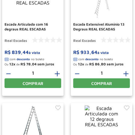
Rodizio
10
º
Escada Articulada com 16
Escada Extensivel Aluminio 13
degraus REAL ESCADAS
Degraus REAL ESCADAS
Real Escadas
Real Escadas
R$
839
,
44
R$
933
,
64
à vista
à vista
12
R$
78
,
04
12
R$
86
,
80
Ou
de
Ou
de
－
＋
－
＋
COMPRAR
COMPRAR